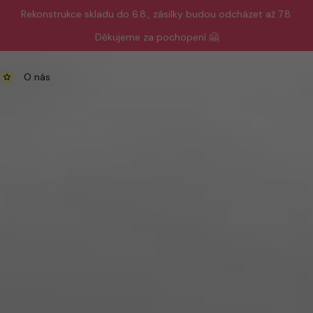
Rekonstrukce skladu do 6.8., zásilky budou odcházet až 7.8.
Děkujeme za pochopení 🤗
O nás