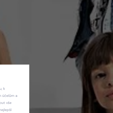
, k
m účelům a
mout vše
ejlepší