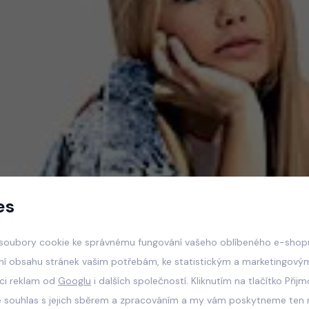
es
soubory cookie ke správnému fungování vašeho oblíbeného e-shopu
ní obsahu stránek vašim potřebám, ke statistickým a marketingový
aci reklam od
Googlu
i dalších společností. Kliknutím na tlačítko Přij
e souhlas s jejich sběrem a zpracováním a my vám poskytneme ten n