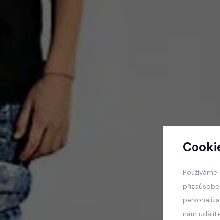
Cooki
Používáme 
přizpůsobe
personaliz
nám udělít