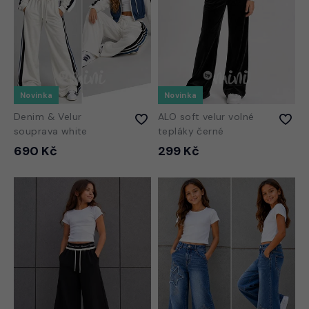
Novinka
Novinka
Denim & Velur
ALO soft velur volné
souprava white
tepláky černé
690 Kč
299 Kč