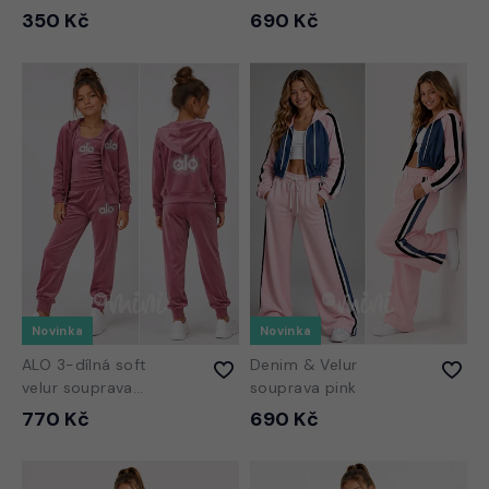
350 Kč
690 Kč
Novinka
Novinka
ALO 3-dílná soft
Denim & Velur
velur souprava
souprava pink
růžová
770 Kč
690 Kč