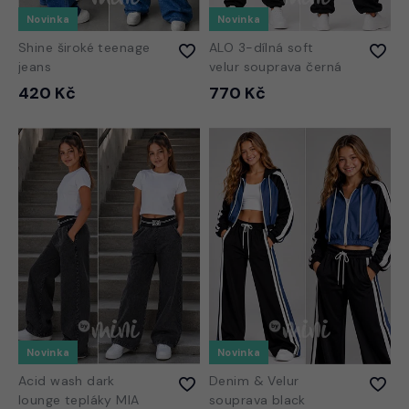
Novinka
Novinka
Shine široké teenage
ALO 3-dílná soft
jeans
velur souprava černá
420 Kč
770 Kč
Novinka
Novinka
Acid wash dark
Denim & Velur
lounge tepláky MIA
souprava black