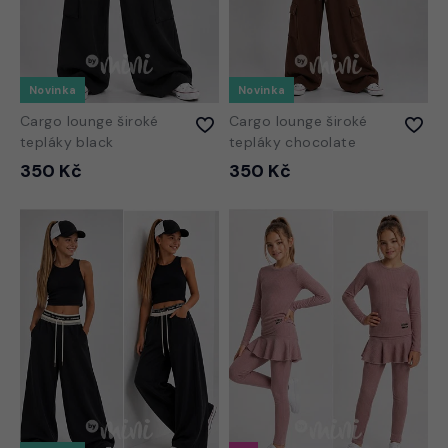
Novinka
Novinka
Cargo lounge široké
Cargo lounge široké
tepláky black
tepláky chocolate
350 Kč
350 Kč