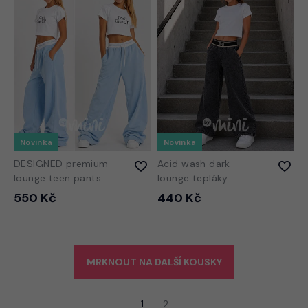
Novinka
Novinka
DESIGNED premium
Acid wash dark
lounge teen pants
lounge tepláky
BABY BLUE
550 Kč
440 Kč
MRKNOUT NA DALŠÍ KOUSKY
1
2