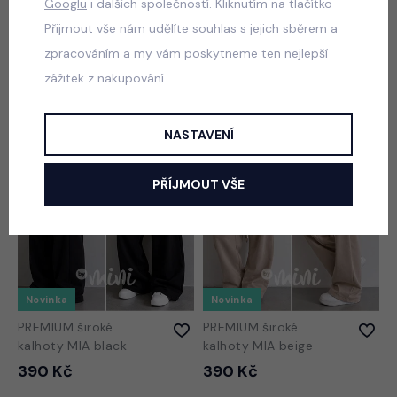
Cloud wide jeans
Urban flow jeans
Googlu
i dalších společností. Kliknutím na tlačítko
Přijmout vše nám udělíte souhlas s jejich sběrem a
420 Kč
420 Kč
zpracováním a my vám poskytneme ten nejlepší
zážitek z nakupování.
NASTAVENÍ
PŘÍJMOUT VŠE
Novinka
Novinka
PREMIUM široké
PREMIUM široké
kalhoty MIA black
kalhoty MIA beige
390 Kč
390 Kč