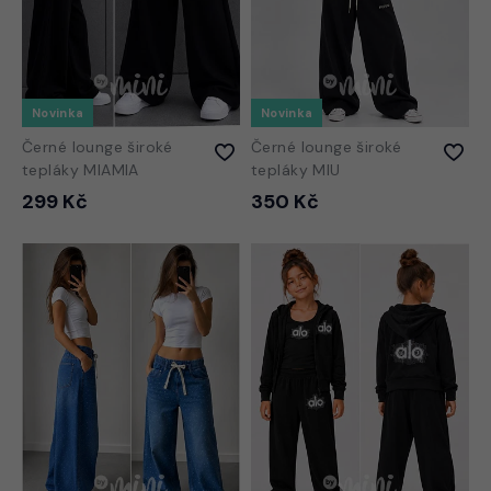
Novinka
Novinka
Černé lounge široké
Černé lounge široké
tepláky MIAMIA
tepláky MIU
299 Kč
350 Kč