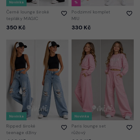
Novinka
Černé lounge široké
Podzimní komplet
tepláky MAGIC
MIU
350 Kč
330 Kč
Novinka
Novinka
Ripped široké
Paris lounge set
teenage džíny
růžový