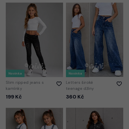
Novinka
Novinka
Slim ripped jeans s
Letters široké
kamínky
teenage džíny
199 Kč
360 Kč