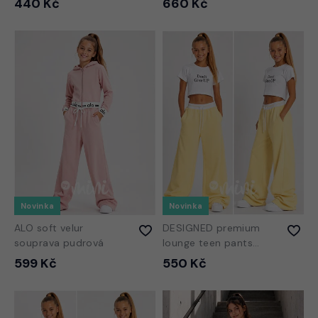
440 Kč
660 Kč
Novinka
Novinka
ALO soft velur
DESIGNED premium
souprava pudrová
lounge teen pants
BANANA
599 Kč
550 Kč