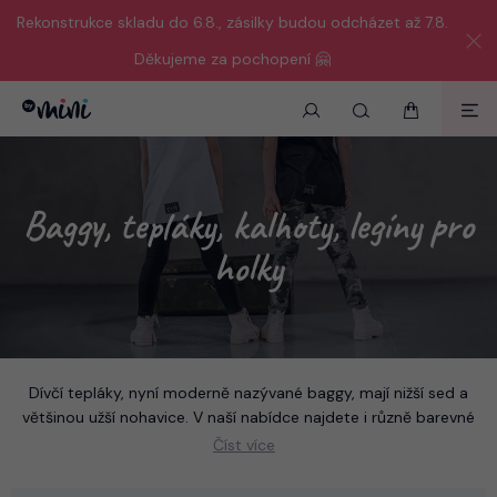
Rekonstrukce skladu do 6.8., zásilky budou odcházet až 7.8.
Děkujeme za pochopení 🤗
Baggy, tepláky, kalhoty, legíny pro
holky
Dívčí tepláky, nyní moderně nazývané baggy, mají nižší sed a
většinou užší nohavice. V naší nabídce najdete i různě barevné
dívčí legínky
, džíny a jiné moderní dívčí kalhoty. Outfit potom
Číst více
můžete doplnit stylovou
mikinou
,
tunikou
nebo nějakým
barevným
tričkem
.