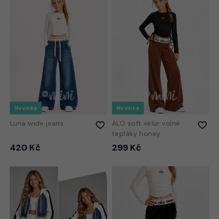
Novinka
Novinka
Luna wide jeans
ALO soft velur volné
tepláky honey
420 Kč
299 Kč