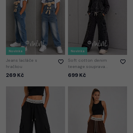
Novinka
Novinka
Jeans lacláče s
Soft cotton denim
hračkou
teenage souprava
DIVA dark
269 Kč
699 Kč