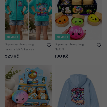
Novinka
Novinka
Squishy dumpling
Squishy dumpling
mikina ERA tyrkys
NEON
529 Kč
190 Kč