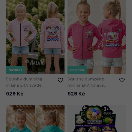
Novinka
Novinka
Squishy dumpling
Squishy dumpling
mikina ERA světle
mikina ERA tmavě
růžová
růžová
529 Kč
529 Kč