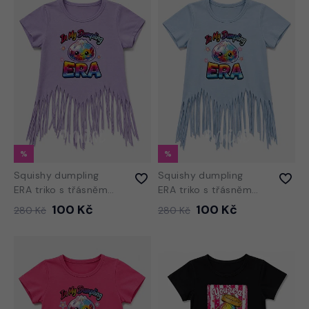
Squishy dumpling
Squishy dumpling
ERA triko s třásněmi
ERA triko s třásněmi
fialové
nebeské
100 Kč
100 Kč
280 Kč
280 Kč