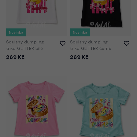
Novinka
Novinka
Squishy dumpling
Squishy dumpling
triko GLITTER bílé
triko GLITTER černé
269 Kč
269 Kč