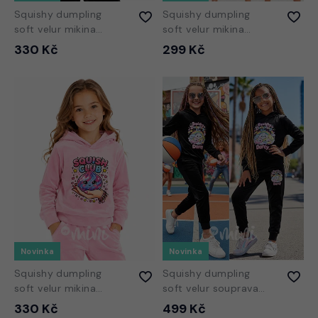
Squishy dumpling
Squishy dumpling
soft velur mikina
soft velur mikina
černá
rose pink
330 Kč
299 Kč
Novinka
Novinka
Squishy dumpling
Squishy dumpling
soft velur mikina
soft velur souprava
růžová
černá
330 Kč
499 Kč