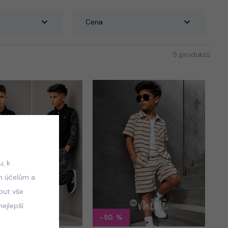
Cena
5 produktů
, k
m účelům a
mout vše
ejlepší
-50