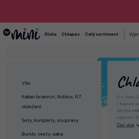
Dívka
Chlapec
Celý sortiment
Výpr
Chl
Vše
Italian brainrot, Roblox, 67
Pro Vaše 
s kapucí, p
oblečení
dětská
mik
nápisem. K
Sety, komplety, soupravy
baggy
kalh
Číst více
Bundy, vesty, saka