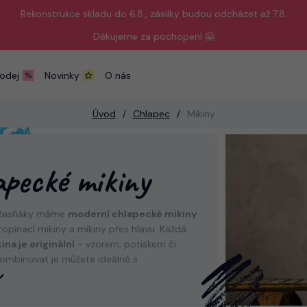
Rekonstrukce skladu do 6.8., zásilky budou odcházet až 7.8.
Děkujeme za pochopení 🤗
odej
Novinky
O nás
Úvod
Chlapec
Mikiny
apecké mikiny
úžasňáky máme
moderní chlapecké mikiny
ropínací mikiny a mikiny přes hlavu. Každá
ina je originální
- vzorem, potiskem či
ombinovat je můžete ideálně s
otami.