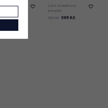
streetwear
Letní mušelínový
et
komplet
Kč
395 Kč
790 Kč