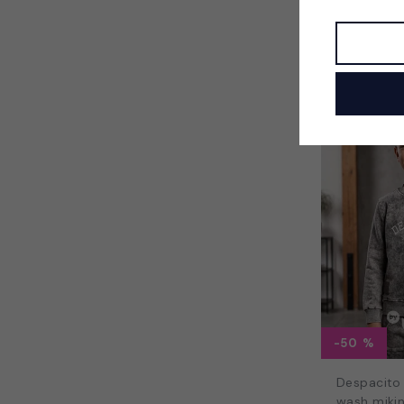
Mikina shi
199 Kč
-50
Despacito
wash mikin