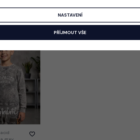
ne
Acid wash denim
Army 
blue mikina
kompl
NASTAVENÍ
490 Kč
290 
PŘÍJMOUT VŠE
 acid
a grey