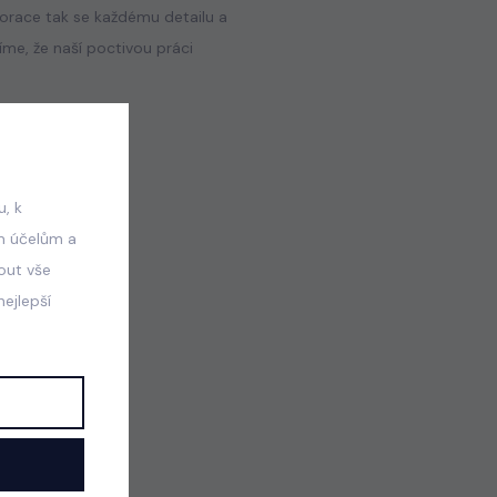
orace tak se každému detailu a
me, že naší poctivou práci
, k
m účelům a
mout vše
ejlepší