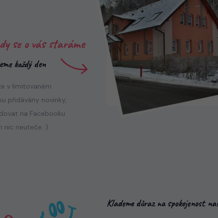
dy se o vás staráme
jeme každý den
e v limitovaném
ou přidávány novinky,
ledovat na Facebooku
 nic neuteče :)
Klademe důraz na spokojenost naš