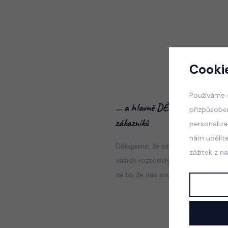
Cooki
Používáme 
... a hlavně DĚKUJEME celé naš
přizpůsobe
zákazníků
personaliz
nám udělít
Děkujeme, že se k nám rádi vracíte
zážitek z n
vašich roztomilých dítek v našich 
za to, že nás svojí přízní posouvá