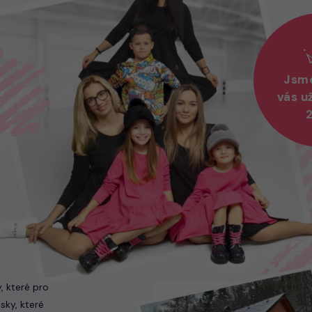
Jsme
vás u
, které pro
sky, které