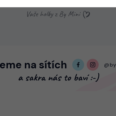
Vaše holky z By Mini
jeme na sítích
@by
a sakra nás to baví :-)