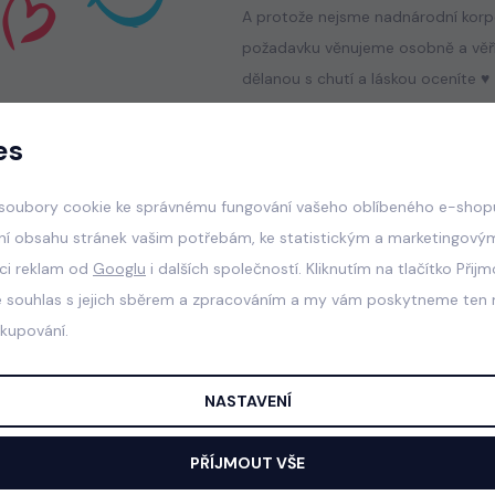
A protože nejsme nadnárodní korp
požadavku věnujeme osobně a věří
dělanou s chutí a láskou oceníte ♥
es
soubory cookie ke správnému fungování vašeho oblíbeného e-shopu
í početné základně stálých
ní obsahu stránek vašim potřebám, ke statistickým a marketingový
aci reklam od
Googlu
i dalších společností. Kliknutím na tlačítko Přij
e souhlas s jejich sběrem a zpracováním a my vám poskytneme ten n
 a posíláte inspirativní fotky
akupování.
oblečkách ... za vaše milá slova a
te dál a dál, moc si toho vážíme :-*
NASTAVENÍ
PŘÍJMOUT VŠE