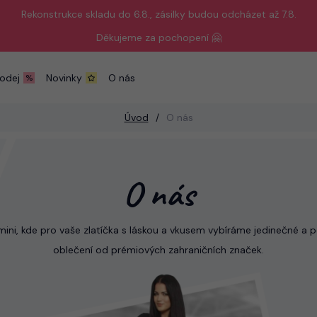
Rekonstrukce skladu do 6.8., zásilky budou odcházet až 7.8.
Děkujeme za pochopení 🤗
odej
Novinky
O nás
Úvod
O nás
O nás
mini, kde pro vaše zlatíčka s láskou a vkusem vybíráme jedinečné 
oblečení od prémiových zahraničních značek.