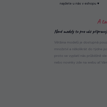
najdete u nás v eshopu ♥
A ta
Nové modely tu pro vás připravu
Většina modelů je dostupná pouz
množství a několikrát do týdne js
proto se vyplatí nás průběžně s
nebo novinky zde na webu ať Vám