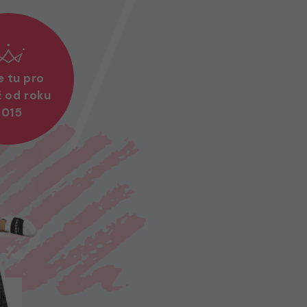
 tu pro
ž od roku
2015