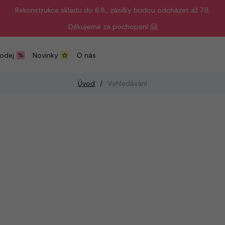
Rekonstrukce skladu do 6.8., zásilky budou odcházet až 7.8.
Děkujeme za pochopení 🤗
odej
Novinky
O nás
Úvod
Vyhledávání