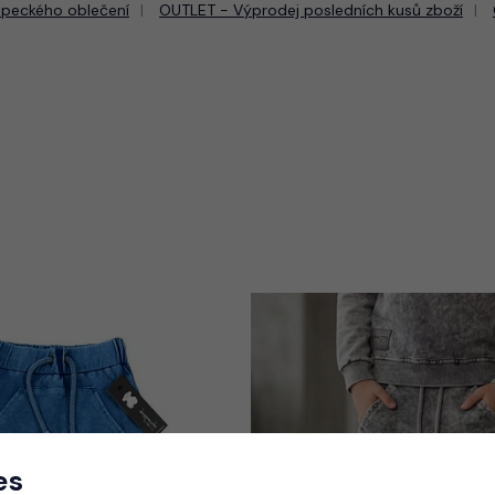
apeckého oblečení
OUTLET - Výprodej posledních kusů zboží
es