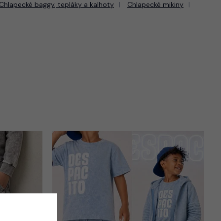
Chlapecké baggy, tepláky a kalhoty
Chlapecké mikiny