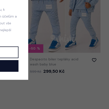
, k
m účelům a
mout vše
ejlepší
-50
age
Despacito biker tepláky acid
wash baby blue
299,50 Kč
599 Kč