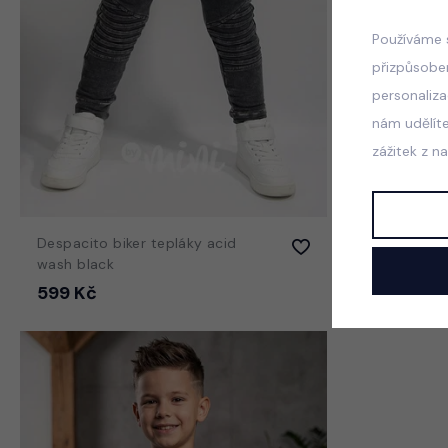
Používáme 
přizpůsobe
personaliz
nám udělít
zážitek z n
Despacito biker tepláky acid
Despacito b
wash black
blue
599 Kč
599 Kč