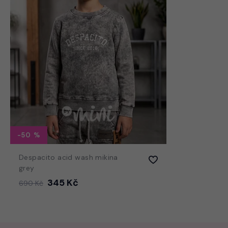
-50
Despacito acid wash mikina
grey
345 Kč
690 Kč