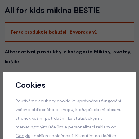
All for kids mikina BESTIE
Tento produkt je bohužel již vyprodaný.
Alternativní produkty z kategorie
Mikiny, svetry,
košile
:
Cookies
Teenage set PINK
skladem
Používáme soubory cookie ke správnému fungování
660 Kč
vašeho oblíbeného e-shopu, k přizpůsobení obsahu
stránek vašim potřebám, ke statistickým a
marketingovým účelům a personalizaci reklam od
Sunshine lounge set
Googlu
i dalších společností. Kliknutím na tlačítko