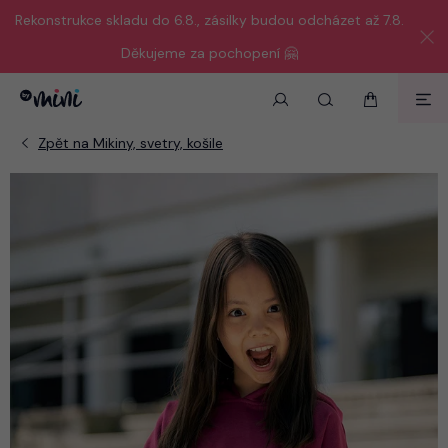
Rekonstrukce skladu do 6.8., zásilky budou odcházet až 7.8.
Děkujeme za pochopení 🤗