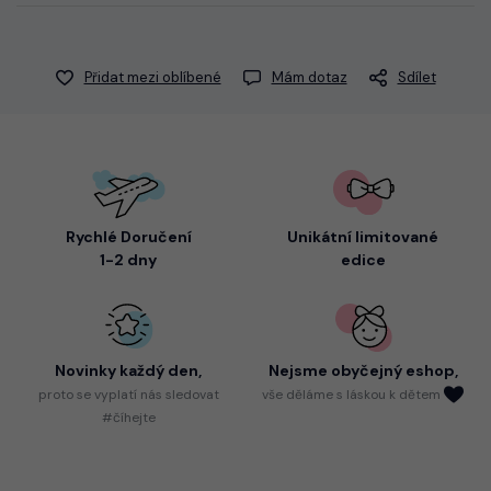
Přidat mezi oblíbené
Mám dotaz
Sdílet
Rychlé Doručení
Unikátní limitované
1-2 dny
edice
Novinky každý den,
Nejsme
obyčejný eshop,
proto
se vyplatí nás sledovat
vše děláme s láskou k dětem
#číhejte