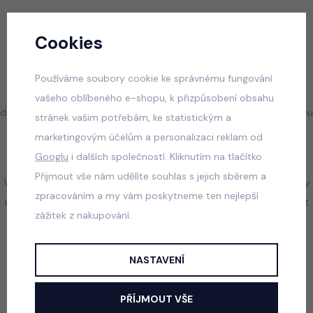
Cookies
Níže naleznete jednoduchý formulář, který Vás krok za krokem
provede vším, co je potřeba vyplnit.
Používáme soubory cookie ke správnému fungování
Tento formulář prosíme zaslat zpět společně se zbožím
vašeho oblíbeného e-shopu, k přizpůsobení obsahu
doporučeně přes Českou poštu (nezasílejte kurýrem ani Zásilkovnou
stránek vašim potřebám, ke statistickým a
- máme špatné zkušenosti s doručováním a riskujete, že se balík
marketingovým účelům a personalizaci reklam od
ztratí).
Googlu
i dalších společností. Kliknutím na tlačítko
Přijmout vše nám udělíte souhlas s jejich sběrem a
Vrácení peněžních prostředků proběhne do 14dnů od přijetí zásilky
zpracováním a my vám poskytneme ten nejlepší
stejnou formou jakou byla objednávka uhrazena (na bankovní účet
zážitek z nakupování.
nebo na kreditní kartu).
NASTAVENÍ
FORMULÁŘ PRO ODSTOUPENÍ OD KUPNÍ SMLOUVY
PŘÍJMOUT VŠE