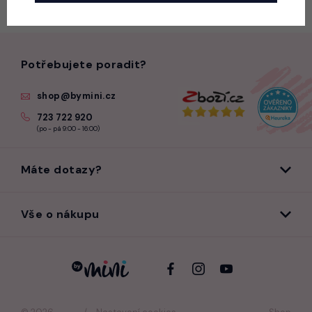
Potřebujete poradit?
shop@bymini.cz
723 722 920
(po - pá 9:00 - 16:00)
Máte dotazy?
Vše o nákupu