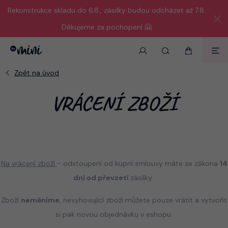
Rekonstrukce skladu do 6.8., zásilky budou odcházet až 7.8.
Děkujeme za pochopení 🤗
VRÁCENÍ ZBOŽÍ
Na vrácení zboží
- odstoupení od kupní smlouvy máte ze zákona
14
dní od převzetí
zásilky.
Zboží
neměníme
, nevyhovující zboží můžete pouze vrátit a vytvořit
si pak novou objednávku v eshopu.