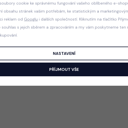
soubory cookie ke správnému fungování vašeho oblíbeného e-shopu
ní obsahu stránek vašim potřebám, ke statistickým a marketingový
aci reklam od
Googlu
i dalších společností. Kliknutím na tlačítko Přij
e souhlas s jejich sběrem a zpracováním a my vám poskytneme ten n
akupování.
NASTAVENÍ
PŘÍJMOUT VŠE