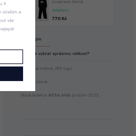
souprava černá
, k
skladem
m účelům a
770 Kč
mout vše
ejlepší
Popis
Jak vybrat správnou velikost?
Bavlněná mikina, AFK logo.
Barva: růžová
Nová kolekce
All for kids
podzim 2025.