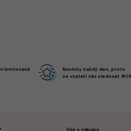
ní limitované
Novinky každý den,
proto
se vyplatí nás sledovat #čí
?
Vše o nákupu