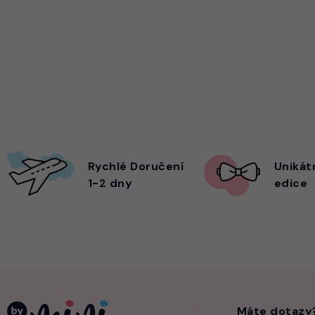
Rychlé Doručení
Unikát
1-2 dny
edice
Máte dotazy