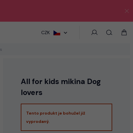
HLEDAT
CZK
rs
All for kids mikina Dog
lovers
Tento produkt je bohužel již
vyprodaný.