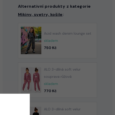
Alternativní produkty z kategorie
Mikiny, svetry, košile
:
Acid wash denim lounge set
skladem
750 Kč
ALO 3-dílná soft velur
souprava růžová
skladem
770 Kč
ALO 3-dílná soft velur