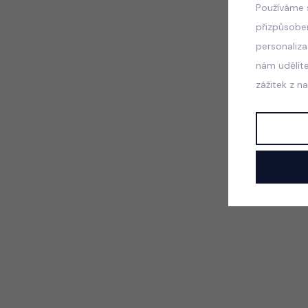
Používáme 
přizpůsobe
personaliz
nám udělít
zážitek z n