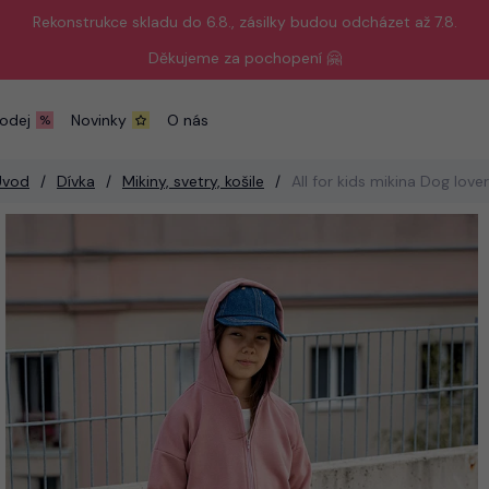
Rekonstrukce skladu do 6.8., zásilky budou odcházet až 7.8.
Děkujeme za pochopení 🤗
odej
Novinky
O nás
Úvod
Dívka
Mikiny, svetry, košile
All for kids mikina Dog love