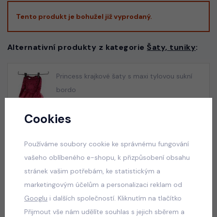
Tento produkt je bohužel již vyprodaný.
Alternativní produkty z kategorie
Šaty, tuniky
:
Princess krajkové šaty s maxi tylovou sukní
bordo
skladem
Cookies
650 Kč
Používáme soubory cookie ke správnému fungování
Princess krajkové šaty s maxi tylovou sukní
vašeho oblíbeného e-shopu, k přizpůsobení obsahu
růžové
stránek vašim potřebám, ke statistickým a
skladem
marketingovým účelům a personalizaci reklam od
690 Kč
Googlu
i dalších společností. Kliknutím na tlačítko
Přijmout vše nám udělíte souhlas s jejich sběrem a