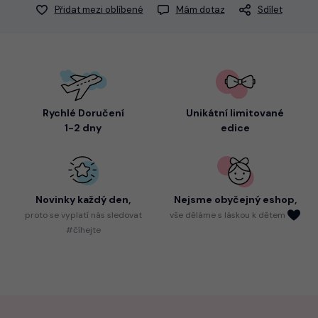
Přidat mezi oblíbené
Mám dotaz
Sdílet
Rychlé Doručení
Unikátní limitované
1-2 dny
edice
Novinky každý den,
Nejsme
obyčejný eshop,
proto
se vyplatí nás sledovat
vše děláme s láskou k dětem
#číhejte