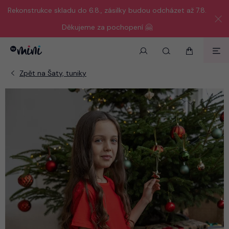
Rekonstrukce skladu do 6.8., zásilky budou odcházet až 7.8.
Děkujeme za pochopení 🤗