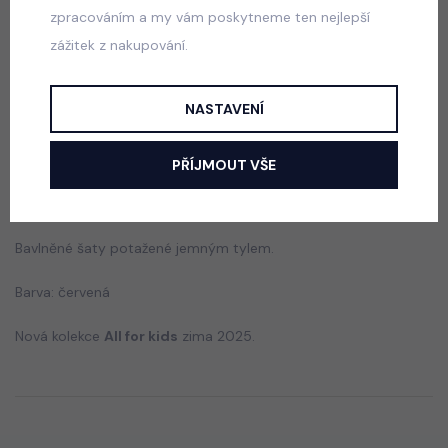
zpracováním a my vám poskytneme ten nejlepší
Princess krajkové šaty s maxi tylovou sukní
zážitek z nakupování.
bílé
skladem
650 Kč
NASTAVENÍ
PŘÍJMOUT VŠE
Popis
Jak vybrat správnou velikost?
Bavlněné šaty potažené jemným tylem.
Barva: červená
Nová kolekce
All for kids
zima 2025.