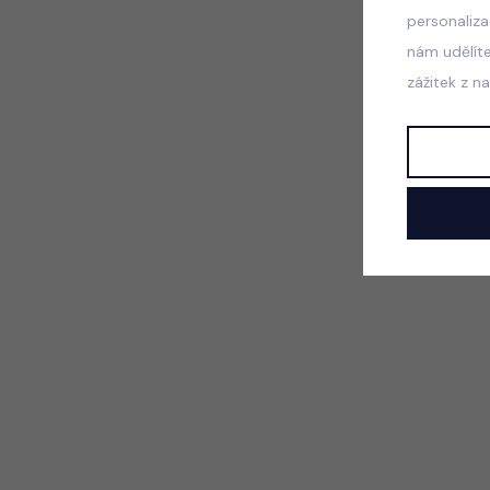
personaliz
nám udělít
zážitek z n