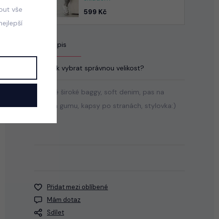
mout vše
599 Kč
ejlepší
Popis
Jak vybrat správnou velikost?
Stylové široké baggy, soft denim, pas na
stretch gumu, kapsy po stranách, stylovka:)
Přidat mezi oblíbené
Mám dotaz
Sdílet