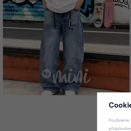
Cooki
Používáme 
přizpůsobe