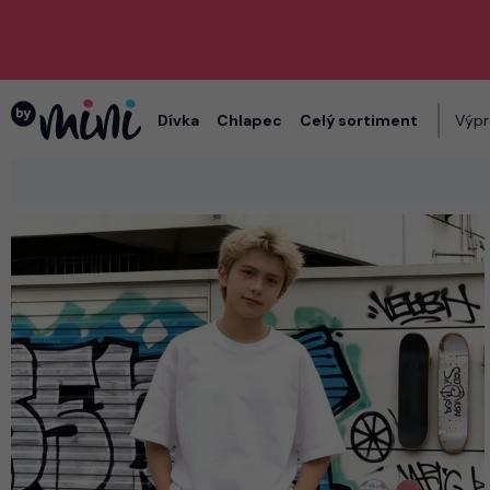
Dívka
Chlapec
Celý sortiment
Výpr