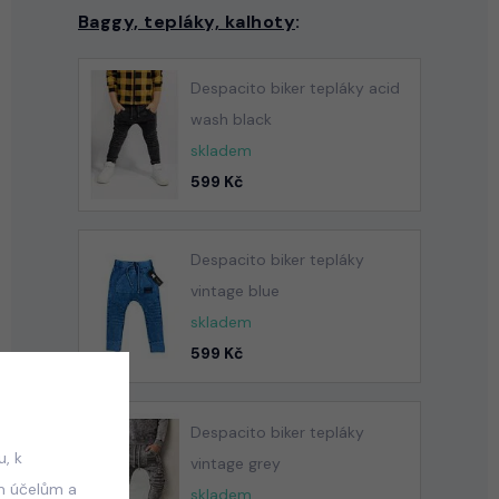
Baggy, tepláky, kalhoty
:
Despacito biker tepláky acid
wash black
skladem
599 Kč
Despacito biker tepláky
vintage blue
skladem
599 Kč
Despacito biker tepláky
, k
vintage grey
m účelům a
skladem