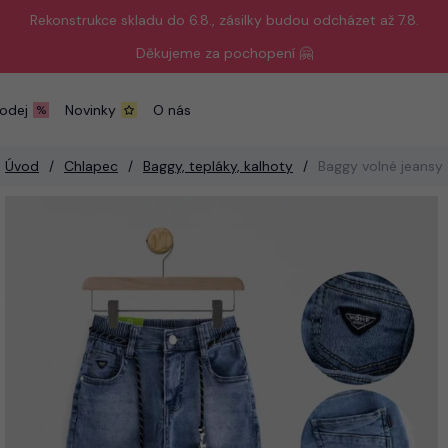
Rekonstrukce skladu do 6.8., zásilky budou odcházet až 7.8.
Děkujeme za pochopení 🤗
odej
Novinky
O nás
Úvod
Chlapec
Baggy, tepláky, kalhoty
Baggy volné jeansy