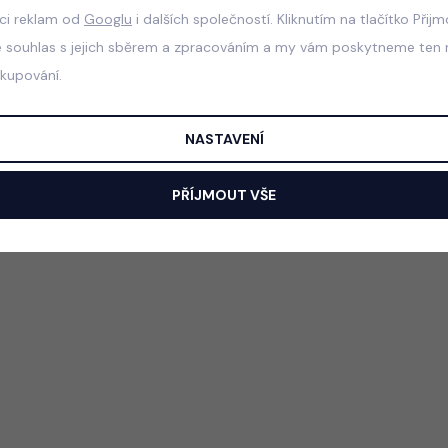
aci reklam od
Googlu
i dalších společností. Kliknutím na tlačítko Přij
e souhlas s jejich sběrem a zpracováním a my vám poskytneme ten n
akupování.
NASTAVENÍ
PŘÍJMOUT VŠE