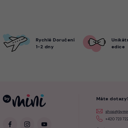
Rychlé Doručení
Unikát
1-2 dny
edice
Máte dotazy
shop@bymin
+420 723 722