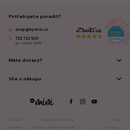
Potřebujete poradit?
shop@bymini.cz
723 722 920
(po - pá 9:00 - 16:00)
Máte dotazy?
Vše o nákupu
© 2026
Nastavení cookies
Shop
bymini.cz
Nahlásit závadný obsah
by
wpj.cz