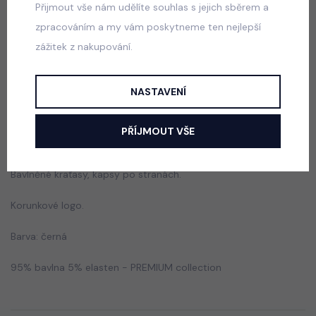
Přijmout vše nám udělíte souhlas s jejich sběrem a
Sneakers kraťasy modré
zpracováním a my vám poskytneme ten nejlepší
skladem
zážitek z nakupování.
95 Kč
NASTAVENÍ
Popis
Jak vybrat správnou velikost?
PŘÍJMOUT VŠE
Bavlněné kraťasy, kapsy po stranách.
Korunkové logo.
Barva: černá
95% bavlna 5% elasten - PREMIUM collection