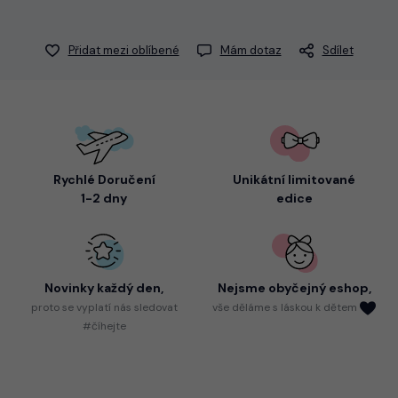
Přidat mezi oblíbené
Mám dotaz
Sdílet
Rychlé Doručení
Unikátní limitované
1-2 dny
edice
Novinky každý den,
Nejsme
obyčejný eshop,
proto
se vyplatí nás sledovat
vše děláme s láskou k dětem
#číhejte