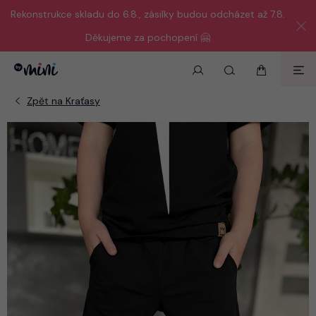
Rekonstrukce skladu do 6.8., zásilky budou odcházet až 7.8.
Děkujeme za pochopení 🤗