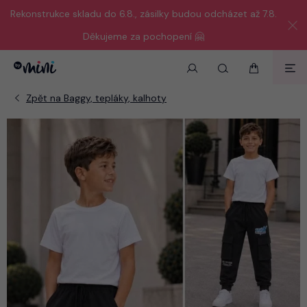
Rekonstrukce skladu do 6.8., zásilky budou odcházet až 7.8.
Děkujeme za pochopení 🤗