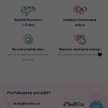
Rychlé Doručení
Unikátní limitované
1-2 dny
edice
Novinky každý den,
Nejsme
obyčejný eshop,
proto
se vyplatí nás sledovat
vše děláme s láskou k dětem
#číhejte
Potřebujete poradit?
shop@bymini.cz