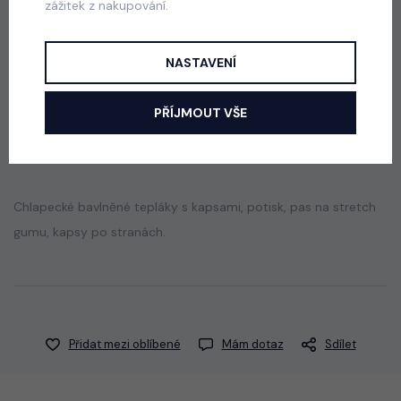
zážitek z nakupování.
Despacito biker tepláky vintage blue
skladem
NASTAVENÍ
599 Kč
PŘÍJMOUT VŠE
Popis
Jak vybrat správnou velikost?
Chlapecké bavlněné tepláky s kapsami, potisk, pas na stretch
gumu, kapsy po stranách.
Přidat mezi oblíbené
Mám dotaz
Sdílet