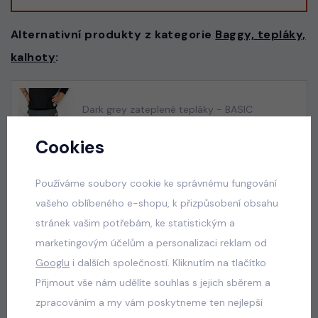
Alternativní produkty z kategorie
Baggy, tepláky,
kalhoty
:
Dark grey zateplené tepláky - BASIC
skladem
Cookies
390 Kč
Používáme soubory cookie ke správnému fungování
vašeho oblíbeného e-shopu, k přizpůsobení obsahu
Despacito biker tepláky acid wash black
stránek vašim potřebám, ke statistickým a
skladem
marketingovým účelům a personalizaci reklam od
599 Kč
Googlu
i dalších společností. Kliknutím na tlačítko
Přijmout vše nám udělíte souhlas s jejich sběrem a
zpracováním a my vám poskytneme ten nejlepší