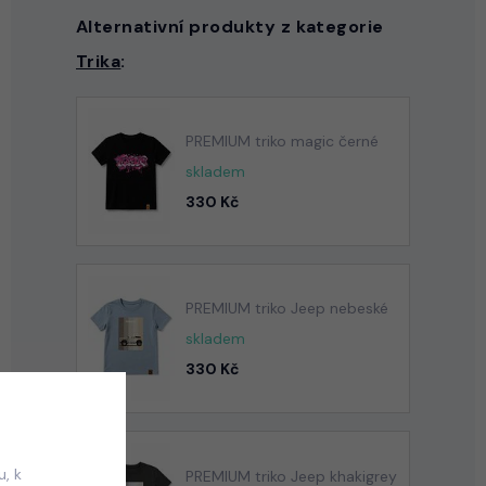
Alternativní produkty z kategorie
Trika
:
PREMIUM triko magic černé
skladem
330 Kč
PREMIUM triko Jeep nebeské
skladem
330 Kč
, k
PREMIUM triko Jeep khakigrey