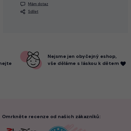
Mám dotaz
Sdílet
Nejsme
jen
obyčejný eshop,
hejte
vše děláme s láskou k dětem
Omrkněte recenze od našich zákazníků: