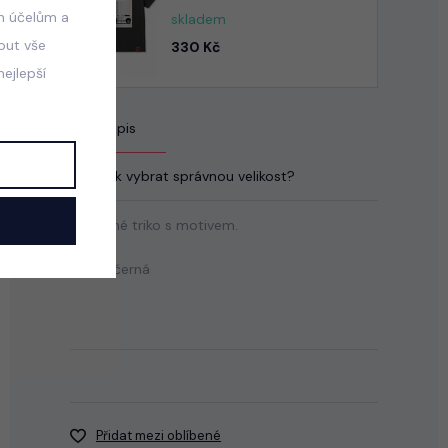
m účelům a
skladem
mout vše
330 Kč
ejlepší
Popis
Jak vybrat správnou velikost?
Bavlněné triko s motivem.
Barva: černá
Přidat mezi oblíbené