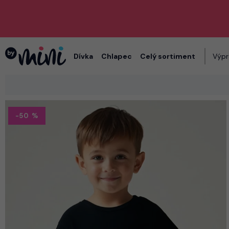
Dívka
Chlapec
Celý sortiment
Výpr
-50