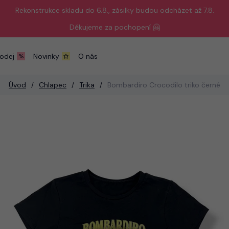
Rekonstrukce skladu do 6.8., zásilky budou odcházet až 7.8.
Děkujeme za pochopení 🤗
odej
Novinky
O nás
Úvod
Chlapec
Trika
Bombardiro Crocodilo triko černé