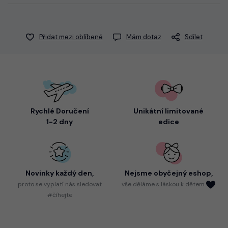
Přidat mezi oblíbené
Mám dotaz
Sdílet
Rychlé Doručení
Unikátní limitované
1-2 dny
edice
Novinky každý den,
Nejsme
obyčejný eshop,
proto
se vyplatí nás sledovat
vše děláme s láskou k dětem
#číhejte