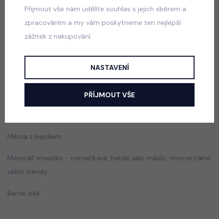
Přijmout vše nám udělíte souhlas s jejich sběrem a
zpracováním a my vám poskytneme ten nejlepší
Squishy dumpling soft velur souprava černá
zážitek z nakupování.
skladem
499 Kč
NASTAVENÍ
PŘÍJMOUT VŠE
Popis
Jak vybrat správnou velikost?
Mikina s pejskem.
Materiál: maselko - nemačkavé, hebké jako máslo, momentálně
velmi trendy
Barva: bílá