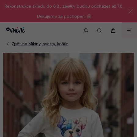
Rekonstrukce skladu do 6.8., zásilky budou odcházet až 7.8.
Děkujeme za pochopení 🤗