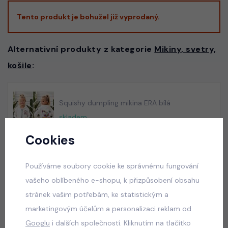
Tento produkt je bohužel již vyprodaný.
Alternativní produkty z kategorie
Mikiny, svetry,
košile
:
Squishy dumpling mikina ERA bílá
skladem
529 Kč
Cookies
Používáme soubory cookie ke správnému fungování
vašeho oblíbeného e-shopu, k přizpůsobení obsahu
Squishy dumpling mikina ERA tmavě růžová
stránek vašim potřebám, ke statistickým a
skladem
marketingovým účelům a personalizaci reklam od
529 Kč
Googlu
i dalších společností. Kliknutím na tlačítko