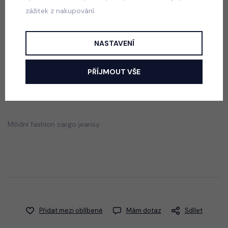
zážitek z nakupování.
Squishy dumpling soft velur souprava modrá
skladem
499 Kč
NASTAVENÍ
PŘÍJMOUT VŠE
Popis
Jak vybrat správnou velikost?
Módní fashion cargo jeansy.
Přidat mezi oblíbené
Mám dotaz
Sdílet