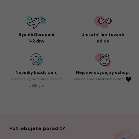
Rychlé Doručení
Unikátní limitované
1-2 dny
edice
Novinky každý den,
Nejsme
obyčejný eshop,
proto
se vyplatí nás sledovat
vše děláme s láskou k dětem
#číhejte
Potřebujete poradit?