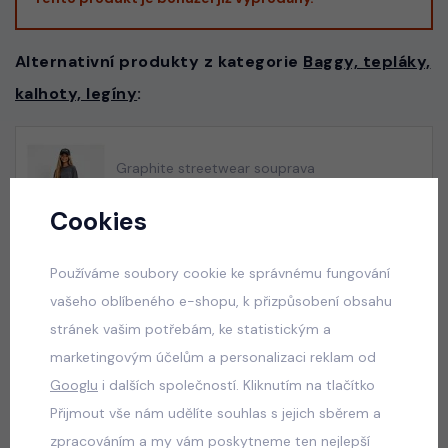
Alternativní produkty z kategorie
Baggy, tepláky,
kalhoty, legíny
:
Graphite streetwear souprava
skladem
Cookies
599 Kč
Používáme soubory cookie ke správnému fungování
vašeho oblíbeného e-shopu, k přizpůsobení obsahu
Squishy dumpling soft velur souprava černá
stránek vašim potřebám, ke statistickým a
skladem
marketingovým účelům a personalizaci reklam od
499 Kč
Googlu
i dalších společností. Kliknutím na tlačítko
Přijmout vše nám udělíte souhlas s jejich sběrem a
zpracováním a my vám poskytneme ten nejlepší