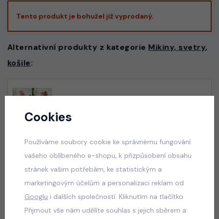
Tento produkt je bohužel již vyprodaný.
Alternativní produkty z kategorie
Mikiny, svetry,
košile
:
Squishy dumpling mikina ERA bílá
skladem
Cookies
529 Kč
Používáme soubory cookie ke správnému fungování
vašeho oblíbeného e-shopu, k přizpůsobení obsahu
stránek vašim potřebám, ke statistickým a
Squishy dumpling mikina ERA tmavě růžová
marketingovým účelům a personalizaci reklam od
skladem
Googlu
i dalších společností. Kliknutím na tlačítko
529 Kč
Přijmout vše nám udělíte souhlas s jejich sběrem a