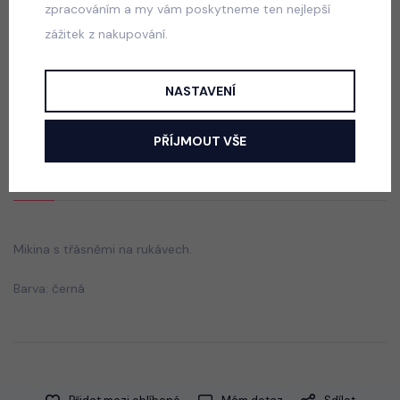
zpracováním a my vám poskytneme ten nejlepší
zážitek z nakupování.
Squishy dumpling soft velur souprava černá
skladem
NASTAVENÍ
499 Kč
PŘÍJMOUT VŠE
Popis
Jak vybrat správnou velikost?
Mikina s třásněmi na rukávech.
Barva: černá