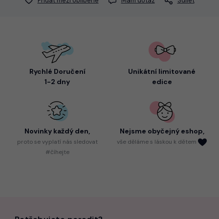
Přidat mezi oblíbené
Mám dotaz
Sdílet
Rychlé Doručení
Unikátní limitované
1-2 dny
edice
Novinky každý den,
Nejsme
obyčejný eshop,
proto
se vyplatí nás sledovat
vše děláme s láskou k dětem
#číhejte