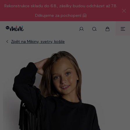
Rekonstrukce skladu do 6.8., zásilky budou odcházet až 7.8.
Děkujeme za pochopení 🤗