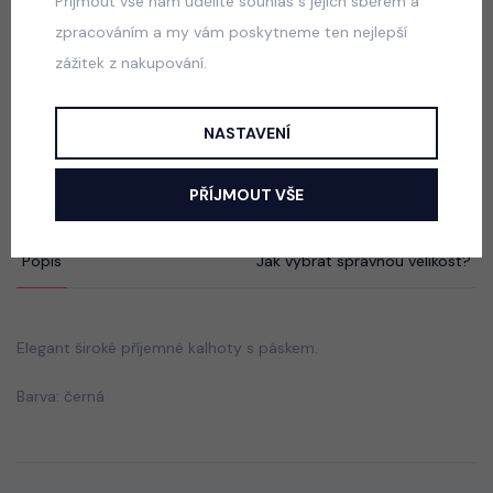
Přijmout vše nám udělíte souhlas s jejich sběrem a
440 Kč
zpracováním a my vám poskytneme ten nejlepší
zážitek z nakupování.
Acid wash cappuccino lounge tepláky
NASTAVENÍ
skladem
440 Kč
PŘÍJMOUT VŠE
Popis
Jak vybrat správnou velikost?
Elegant široké příjemné kalhoty s páskem.
Barva: černá