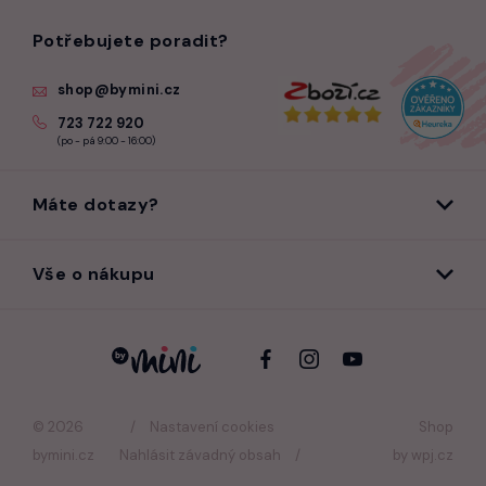
Potřebujete poradit?
shop@bymini.cz
723 722 920
(po - pá 9:00 - 16:00)
Máte dotazy?
Vše o nákupu
© 2026
Nastavení cookies
Shop
bymini.cz
Nahlásit závadný obsah
by
wpj.cz