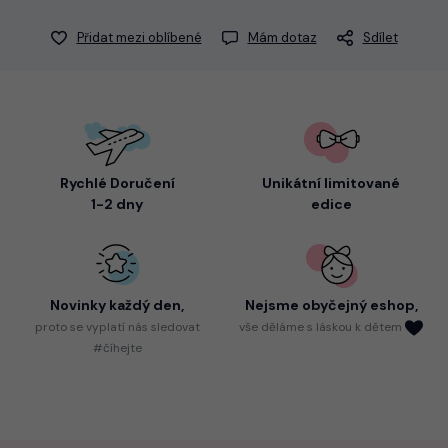
Přidat mezi oblíbené
Mám dotaz
Sdílet
Rychlé Doručení
Unikátní limitované
1-2 dny
edice
Novinky každý den,
Nejsme
obyčejný eshop,
proto
se vyplatí nás sledovat
vše děláme s láskou k dětem
#číhejte