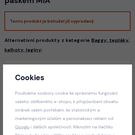
páskem MIA
Tento produkt je bohužel již vyprodaný.
Alternativní produkty z kategorie
Baggy, tepláky,
kalhoty, legíny
:
Glam lace džíny černé + pásek
Cookies
skladem
50 Kč
Používáme soubory cookie ke správnému fungování
vašeho oblíbeného e-shopu, k přizpůsobení obsahu
stránek vašim potřebám, ke statistickým a
marketingovým účelům a personalizaci reklam od
Acid wash pink lounge tepláky
Googlu
i dalších společností. Kliknutím na tlačítko
skladem