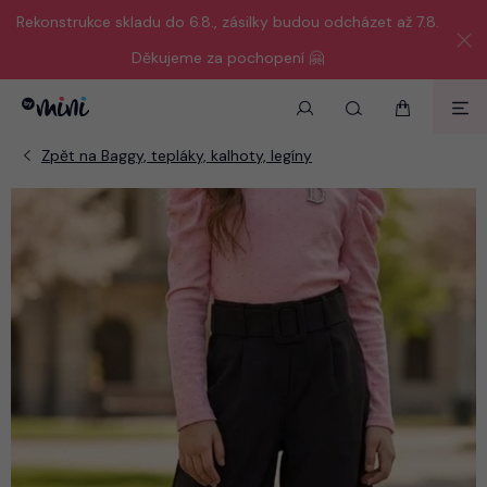
Rekonstrukce skladu do 6.8., zásilky budou odcházet až 7.8.
Děkujeme za pochopení 🤗