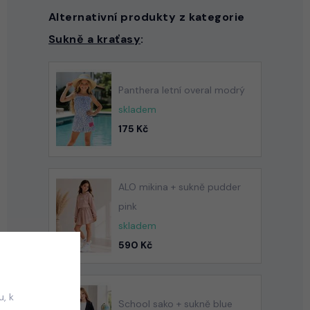
Alternativní produkty z kategorie
Sukně a kraťasy
:
Panthera letní overal modrý
skladem
175 Kč
ALO mikina + sukně pudder
pink
skladem
590 Kč
, k
School sako + sukně blue