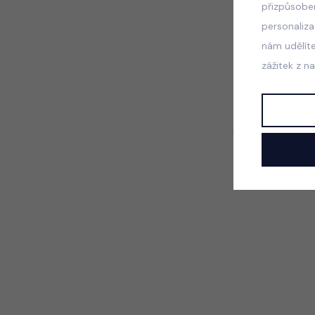
přizpůsobe
personaliz
nám udělít
zážitek z n