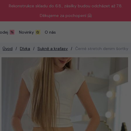
Rekonstrukce skladu do 6.8., zásilky budou odcházet až 7.8.
Děkujeme za pochopení 🤗
odej
Novinky
O nás
Úvod
Dívka
Sukně a kraťasy
Černé stretch denim šortky