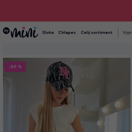
Dívka
Chlapec
Celý sortiment
Výpr
-85