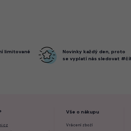
ní limitované
Novinky každý den,
proto
se vyplatí nás sledovat #čí
?
Vše o nákupu
i.cz
Vrácení zboží