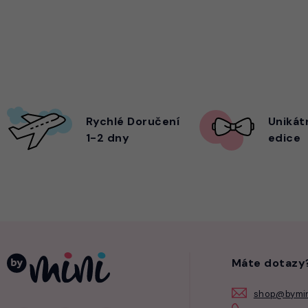
Rychlé Doručení
Unikát
1-2 dny
edice
Máte dotazy
shop@bymin