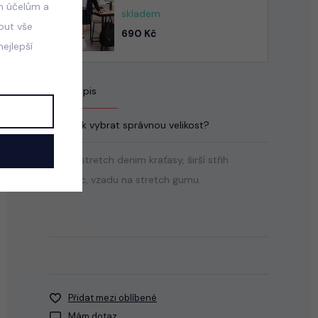
m účelům a
skladem
mout vše
690 Kč
ejlepší
Popis
Jak vybrat správnou velikost?
Černé stretch denim kraťasy, širší střih
nohavic, vzadu na stretch gumu.
Přidat mezi oblíbené
Mám dotaz