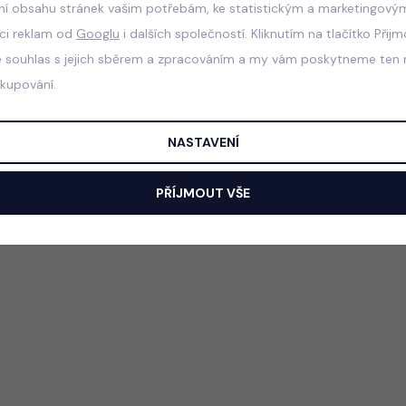
ní obsahu stránek vašim potřebám, ke statistickým a marketingový
aci reklam od
Googlu
i dalších společností. Kliknutím na tlačítko Přij
e souhlas s jejich sběrem a zpracováním a my vám poskytneme ten n
akupování.
NASTAVENÍ
PŘÍJMOUT VŠE