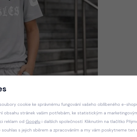
es
soubory cookie ke správnému fungování vašeho oblíbeného e-shopu
ní obsahu stránek vašim potřebám, ke statistickým a marketingový
aci reklam od
Googlu
i dalších společností. Kliknutím na tlačítko Přij
e souhlas s jejich sběrem a zpracováním a my vám poskytneme ten n