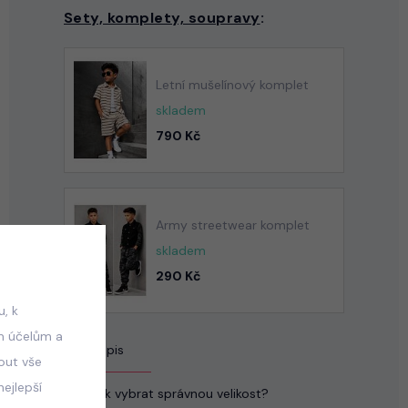
Sety, komplety, soupravy
:
Letní mušelínový komplet
skladem
790 Kč
Army streetwear komplet
skladem
290 Kč
, k
m účelům a
Popis
mout vše
ejlepší
Jak vybrat správnou velikost?