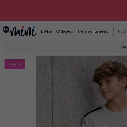
Dívka
Chlapec
Celý sortiment
Výpr
Úv
-50