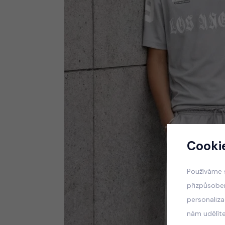
Cooki
Používáme 
přizpůsobe
personaliz
nám udělít