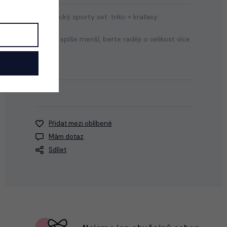
Chlapecký sporty set: triko + kraťasy.
! Set je spíše menší, berte raději o velikost více.
Přidat mezi oblíbené
Mám dotaz
Sdílet