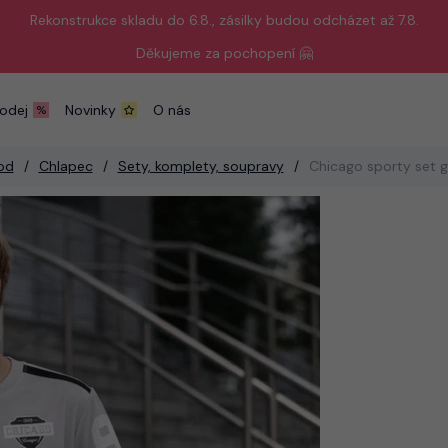
Rekonstrukce skladu do 6.8., zásilky budou odcházet až 7.8.
Děkujeme za pochopení 🤗
odej
Novinky
O nás
od
Chlapec
Sety, komplety, soupravy
Chicago sporty set g