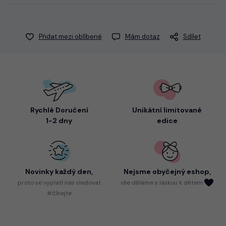
Přidat mezi oblíbené
Mám dotaz
Sdílet
Rychlé Doručení
Unikátní limitované
1-2 dny
edice
Novinky každý den,
Nejsme
obyčejný eshop,
proto
se vyplatí nás sledovat
vše děláme s láskou k dětem
#číhejte