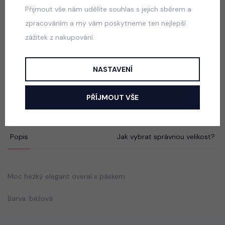
skladem
Přijmout vše nám udělíte souhlas s jejich sběrem a
699 Kč
zpracováním a my vám poskytneme ten nejlepší
zážitek z nakupování.
Acid wash denim lounge set
NASTAVENÍ
skladem
750 Kč
PŘÍJMOUT VŠE
Popis
Jak vybrat správnou velikost?
Moc hezký elegant overal s páskem.
Barva: béžová