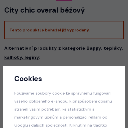
City chic overal béžový
Tento produkt je bohužel již vyprodaný.
Alternativní produkty z kategorie
Baggy, tepláky,
kalhoty, legíny
:
Cookies
Teenage set PINK
skladem
Používáme soubory cookie ke správnému fungování
660 Kč
vašeho oblíbeného e-shopu, k přizpůsobení obsahu
stránek vašim potřebám, ke statistickým a
marketingovým účelům a personalizaci reklam od
67 streetwear souprava
Googlu
i dalších společností. Kliknutím na tlačítko