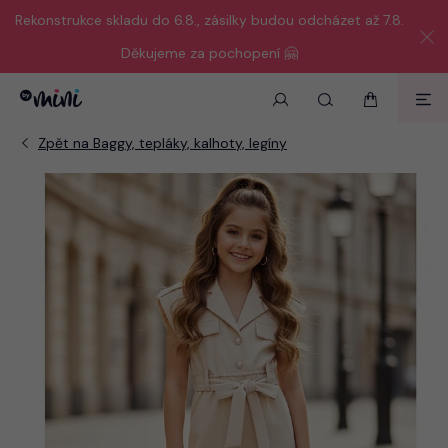
Rekonstrukce skladu do 6.8., zásilky budou odcházet až 7.8.
Děkujeme za pochopení 🤗