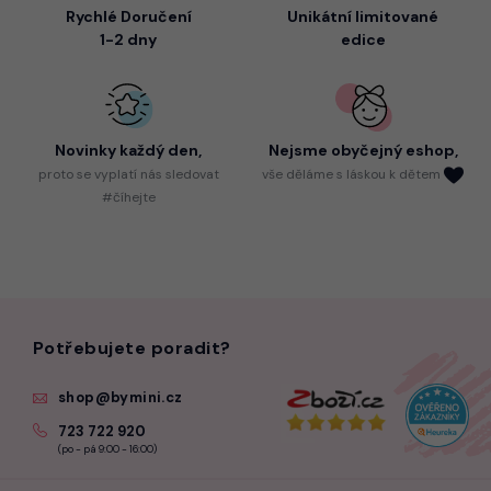
Rychlé Doručení
Unikátní limitované
1-2 dny
edice
Novinky každý den,
Nejsme
obyčejný eshop,
proto
se vyplatí nás sledovat
vše děláme s láskou k dětem
#číhejte
Potřebujete poradit?
shop@bymini.cz
723 722 920
(po - pá 9:00 - 16:00)