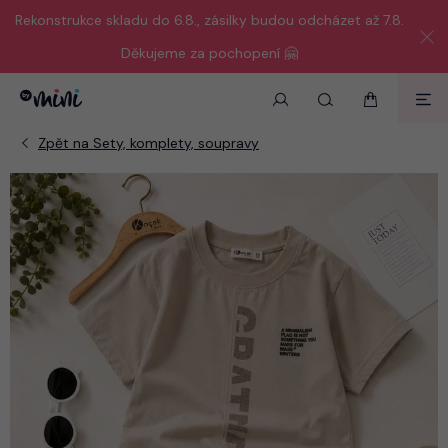
Rekonstrukce skladu do 6.8., zásilky budou odcházet až 7.8.
Děkujeme za pochopení 🤗