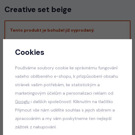
Creative set beige
Tento produkt je bohužel již vyprodaný.
Alternativní produkty z kategorie
Sety,
Cookies
komplety, soupravy
:
Používáme soubory cookie ke správnému fungování
vašeho oblíbeného e-shopu, k přizpůsobení obsahu
Letní mušelínový komplet
stránek vašim potřebám, ke statistickým a
skladem
marketingovým účelům a personalizaci reklam od
790 Kč
Googlu
i dalších společností. Kliknutím na tlačítko
Přijmout vše nám udělíte souhlas s jejich sběrem a
zpracováním a my vám poskytneme ten nejlepší
zážitek z nakupování.
Army streetwear komplet