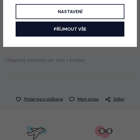
skladem
290 Kč
NASTAVENÍ
PŘÍJMOUT VŠE
Popis
Jak vybrat správnou velikost?
Chlapecký bavlněný set: triko + kraťasy.
Přidat mezi oblíbené
Mám dotaz
Sdílet