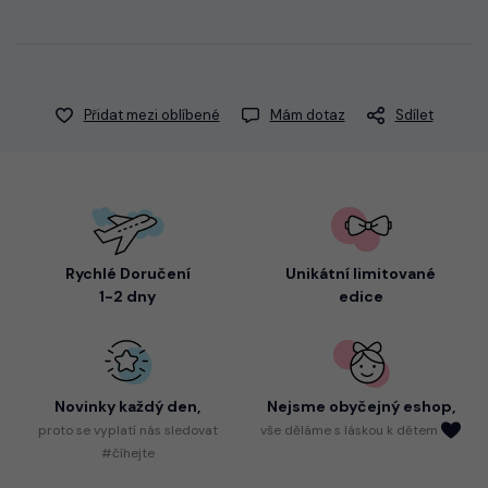
Přidat mezi oblíbené
Mám dotaz
Sdílet
Rychlé Doručení
Unikátní limitované
1-2 dny
edice
Novinky každý den,
Nejsme
obyčejný eshop,
proto
se vyplatí nás sledovat
vše děláme s láskou k dětem
#číhejte