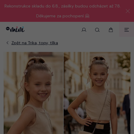
Rekonstrukce skladu do 6.8., zásilky budou odcházet až 7.8.
Děkujeme za pochopení 🤗