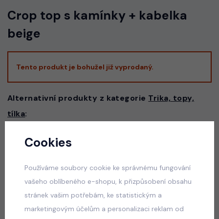
Crop top s kamínky + kabelka
beige
Tento produkt je bohužel již vyprodaný.
Alternativní produkty z kategorie
Trika, topy,
tílka
:
Cookies
Six Seven triko černé
skladem
Používáme soubory cookie ke správnému fungování
50 Kč
vašeho oblíbeného e-shopu, k přizpůsobení obsahu
stránek vašim potřebám, ke statistickým a
marketingovým účelům a personalizaci reklam od