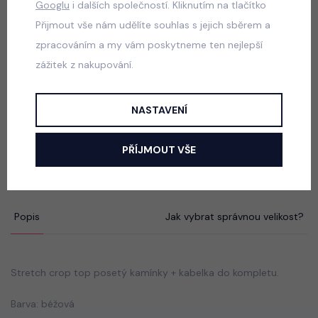
Googlu
i dalších společností. Kliknutím na tlačítko
Six Seven triko bílé
Přijmout vše nám udělíte souhlas s jejich sběrem a
skladem
zpracováním a my vám poskytneme ten nejlepší
50 Kč
zážitek z nakupování.
NASTAVENÍ
Six Seven triko černé
skladem
PŘÍJMOUT VŠE
50 Kč
Popis
Jak vybrat správnou velikost?
Stretch crop top posetý kamínky + kabelka do kompletu.
Barva: béžová