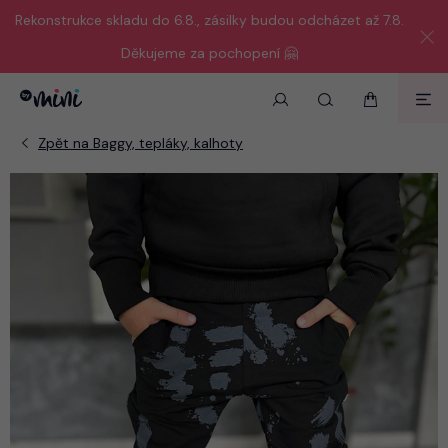
Rekonstrukce skladu do 6.8., zásilky budou odcházet až 7.8.
Děkujeme za pochopení 🤗