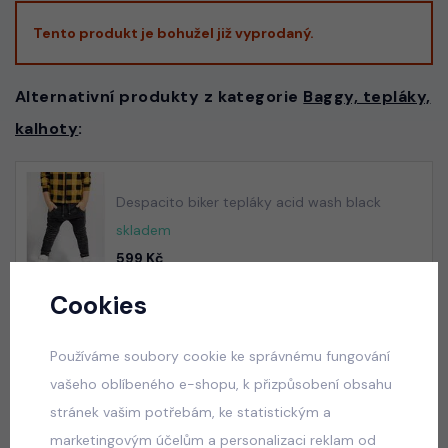
Tento produkt je bohužel již vyprodaný.
Alternativní produkty z kategorie
Baggy, tepláky,
kalhoty
:
Despacito biker tepláky acid wash black
skladem
599 Kč
Cookies
Používáme soubory cookie ke správnému fungování
Despacito biker tepláky vintage blue
vašeho oblíbeného e-shopu, k přizpůsobení obsahu
skladem
stránek vašim potřebám, ke statistickým a
599 Kč
marketingovým účelům a personalizaci reklam od