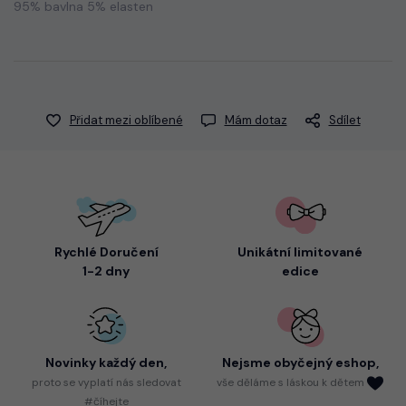
95% bavlna 5% elasten
Přidat mezi oblíbené
Mám dotaz
Sdílet
Rychlé Doručení
Unikátní limitované
1-2 dny
edice
Novinky každý den,
Nejsme
obyčejný eshop,
proto
se vyplatí nás sledovat
vše děláme s láskou k dětem
#číhejte