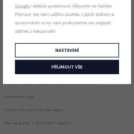
Googlu
i dalších společností. Kliknutím na tlačítko
Přijmout vše nám udělíte souhlas s jejich sběrem a
Despacito biker tepláky vintage grey
zpracováním a my vám poskytneme ten nejlepší
skladem
zážitek z nakupování.
599 Kč
NASTAVENÍ
Popis
Jak vybrat správnou velikost?
PŘÍJMOUT VŠE
Stylové splash tepláčky s prošitím kolem kolen.
Korunkové logo.
Vzadu dvě asymetrické kapsy.
Pas na gumu, v dolní části náplety.