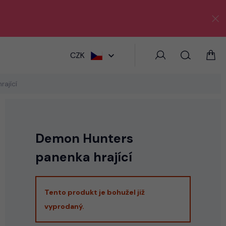
HLEDAT
CZK
ající
Demon Hunters
panenka hrající
Tento produkt je bohužel již
vyprodaný.