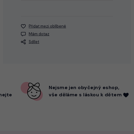
Přidat mezi oblíbené
Mám dotaz
Sdílet
Nejsme
jen
obyčejný eshop,
hejte
vše děláme s láskou k dětem