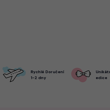
Rychlé Doručení
Unikát
1-2 dny
edice