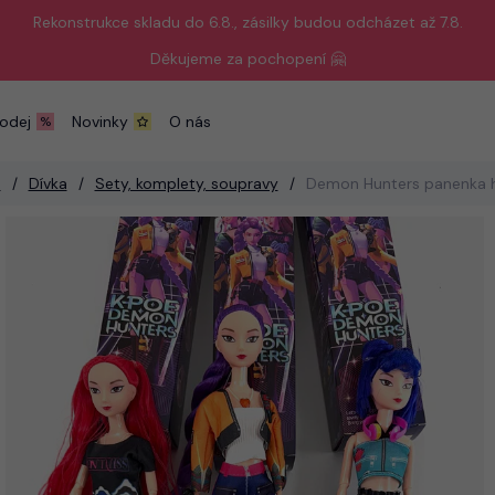
Rekonstrukce skladu do 6.8., zásilky budou odcházet až 7.8.
Děkujeme za pochopení 🤗
odej
Novinky
O nás
d
Dívka
Sety, komplety, soupravy
Demon Hunters panenka hr