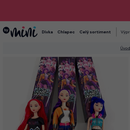
Dívka
Chlapec
Celý sortiment
Výpr
Úvo