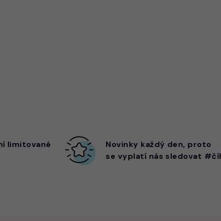
ní limitované
Novinky každý den,
proto
se vyplatí nás sledovat #čí