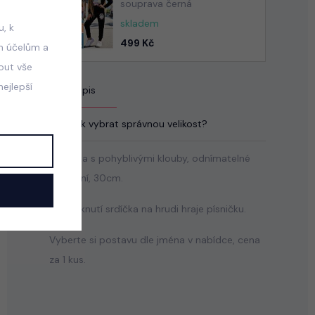
souprava černá
skladem
, k
499 Kč
m účelům a
mout vše
ejlepší
Popis
Jak vybrat správnou velikost?
Panenka s pohyblivými klouby, odnímatelné
oblečení, 30cm.
Po stisknutí srdíčka na hrudi hraje písničku.
Vyberte si postavu dle jména v nabídce, cena
za 1 kus.