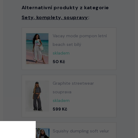
Alternativní produkty z kategorie
Sety, komplety, soupravy
:
Vacay mode pompon letní
beach set bílý
skladem
50 Kč
Graphite streetwear
souprava
skladem
599 Kč
Squishy dumpling soft velur