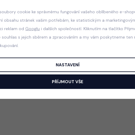
soubory cookie ke správnému fungování vašeho oblíbeného e-shopu
ní obsahu stránek vašim potřebám, ke statistickým a marketingový
aci reklam od
Googlu
i dalších společností. Kliknutím na tlačítko Přij
e souhlas s jejich sběrem a zpracováním a my vám poskytneme ten n
akupování.
NASTAVENÍ
PŘÍJMOUT VŠE