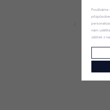
Používáme 
přizpůsobe
personaliz
nám udělít
zážitek z n