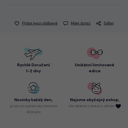
Přidat mezi oblíbené
Mám dotaz
Sdílet
Rychlé Doručení
Unikátní limitované
1-2 dny
edice
Novinky každý den,
Nejsme
obyčejný eshop,
proto
se vyplatí nás sledovat
vše děláme s láskou k dětem
#číhejte