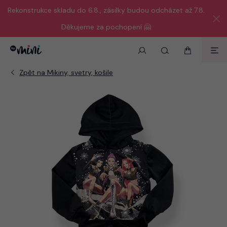
Rekonstrukce skladu do 6.8., zásilky budou odcházet až 7.8.
Děkujeme za pochopení 🤗