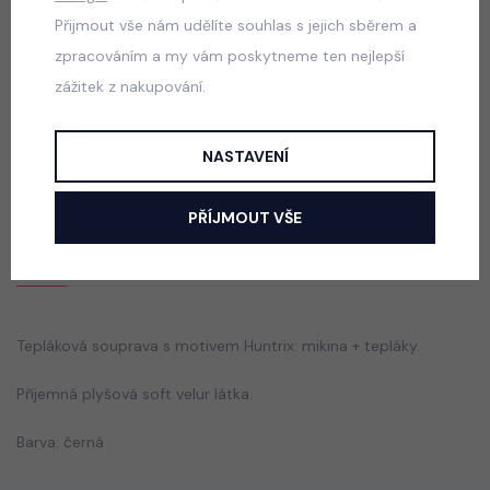
590 Kč
Přijmout vše nám udělíte souhlas s jejich sběrem a
zpracováním a my vám poskytneme ten nejlepší
zážitek z nakupování.
Acid wash denim lounge set
skladem
NASTAVENÍ
750 Kč
PŘÍJMOUT VŠE
Popis
Jak vybrat správnou velikost?
Tepláková souprava s motivem Huntrix: mikina + tepláky.
Příjemná plyšová soft velur látka.
Barva: černá