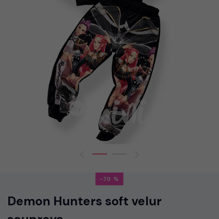
-70
Demon Hunters soft velur