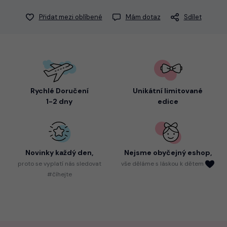
Přidat mezi oblíbené
Mám dotaz
Sdílet
Rychlé Doručení
Unikátní limitované
1-2 dny
edice
Novinky každý den,
Nejsme
obyčejný eshop,
proto
se vyplatí nás sledovat
vše děláme s láskou k dětem
#číhejte