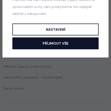
zpracováním a my vám poskytneme ten nejlepší
Squishy dumpling soft velur souprava černá
zážitek z nakupování.
skladem
499 Kč
NASTAVENÍ
PŘÍJMOUT VŠE
Popis
Jak vybrat správnou velikost?
Mikina s kapucí, motiv Huntrix.
Uvnitř silně zateplená - hodně teplá.
Barva: černá