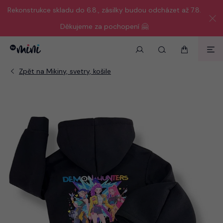
Rekonstrukce skladu do 6.8., zásilky budou odcházet až 7.8.
Děkujeme za pochopení 🤗