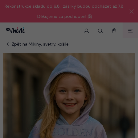
Rekonstrukce skladu do 6.8., zásilky budou odcházet až 7.8.
Děkujeme za pochopení 🤗