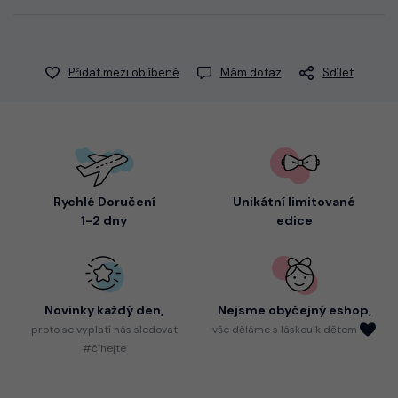
Přidat mezi oblíbené
Mám dotaz
Sdílet
Rychlé Doručení
Unikátní limitované
1-2 dny
edice
Novinky každý den,
Nejsme
obyčejný eshop,
proto
se vyplatí nás sledovat
vše děláme s láskou k dětem
#číhejte