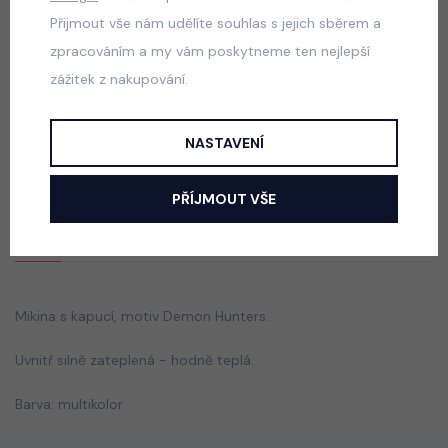
529 Kč
Přijmout vše nám udělíte souhlas s jejich sběrem a
zpracováním a my vám poskytneme ten nejlepší
zážitek z nakupování.
Squishy dumpling soft velur souprava černá
skladem
NASTAVENÍ
499 Kč
PŘÍJMOUT VŠE
Popis
Jak vybrat správnou velikost?
Mikina s kapucí, motiv Demon Hunters.
Uvnitř silně zateplená - hodně teplá.
Barva: multikolor