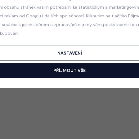
ní obsahu stránek vašim potřebám, ke statistickým a marketingový
aci reklam od
Googlu
i dalších společností. Kliknutím na tlačítko Přij
e souhlas s jejich sběrem a zpracováním a my vám poskytneme ten n
akupování.
NASTAVENÍ
PŘÍJMOUT VŠE