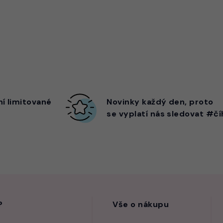
ní limitované
Novinky každý den,
proto
se vyplatí nás sledovat #čí
?
Vše o nákupu