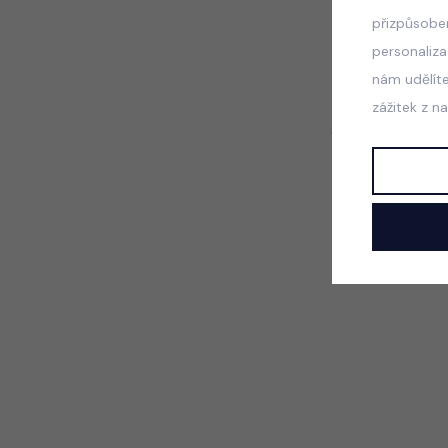
přizpůsobe
personaliz
nám udělít
zážitek z n