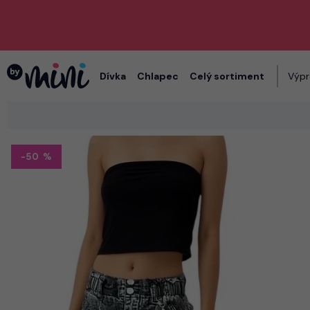
Dívka
Chlapec
Celý sortiment
Výpr
-50