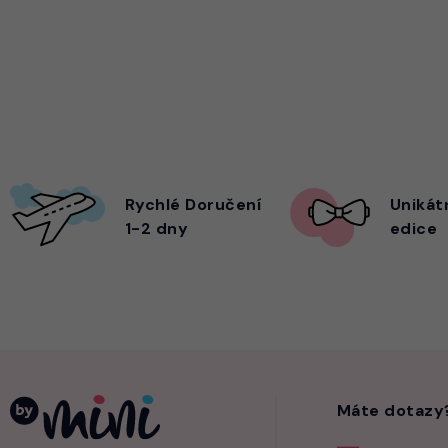
Rychlé Doručení
Unikát
1-2 dny
edice
Máte dotazy