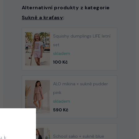
Alternativní produkty z kategorie
Sukně a kraťasy
:
Squishy dumplings LIFE letní
set
skladem
100 Kč
ALO mikina + sukně pudder
pink
skladem
590 Kč
School sako + sukně blue
, k