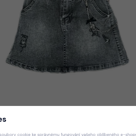
es
soubory cookie ke správnému fungování vašeho oblíbeného e-shopu