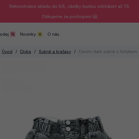
Rekonstrukce skladu do 6.8., zásilky budou odcházet až 7.8.
Děkujeme za pochopení 🤗
odej
Novinky
O nás
Úvod
Dívka
Sukně a kraťasy
Denim dark sukně s řetízkem