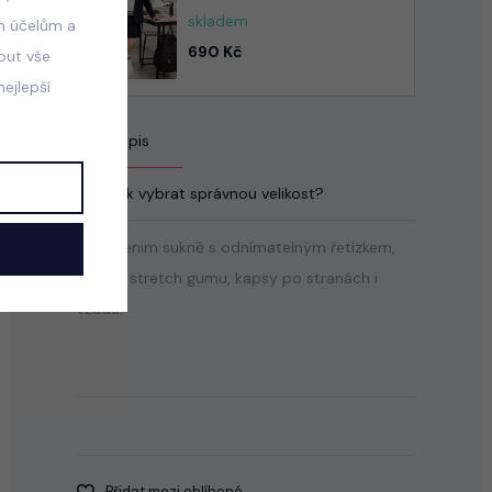
skladem
m účelům a
690 Kč
mout vše
ejlepší
Popis
Jak vybrat správnou velikost?
Soft denim sukně s odnímatelným řetízkem,
pas na stretch gumu, kapsy po stranách i
vzadu.
Přidat mezi oblíbené