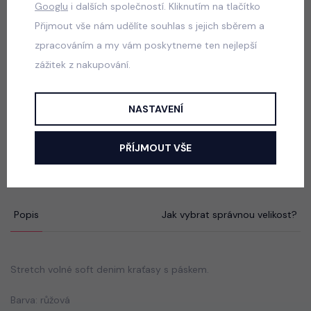
Googlu
i dalších společností. Kliknutím na tlačítko
School sako + sukně blue
Přijmout vše nám udělíte souhlas s jejich sběrem a
skladem
zpracováním a my vám poskytneme ten nejlepší
690 Kč
zážitek z nakupování.
NASTAVENÍ
ALO mikina + sukně chocolate
skladem
PŘÍJMOUT VŠE
590 Kč
Popis
Jak vybrat správnou velikost?
Stretch volné soft denim kraťasy s páskem.
Barva: růžová