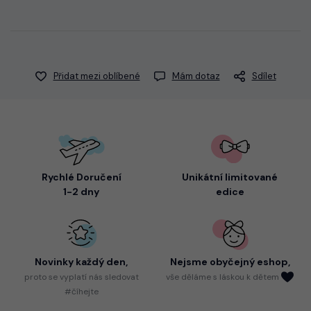
Přidat mezi oblíbené
Mám dotaz
Sdílet
Rychlé Doručení
Unikátní limitované
1-2 dny
edice
Novinky každý den,
Nejsme
obyčejný eshop,
proto
se vyplatí nás sledovat
vše děláme s láskou k dětem
#číhejte