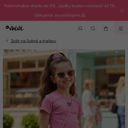
Rekonstrukce skladu do 6.8., zásilky budou odcházet až 7.8.
Děkujeme za pochopení 🤗