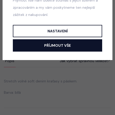
Přijmout vše nám udělíte souhlas s jejich sběrem a
590 Kč
zpracováním a my vám poskytneme ten nejlepší
zážitek z nakupování.
School sako + sukně blue
NASTAVENÍ
skladem
690 Kč
PŘÍJMOUT VŠE
Popis
Jak vybrat správnou velikost?
Stretch volné soft denim kraťasy s páskem.
Barva: bílá