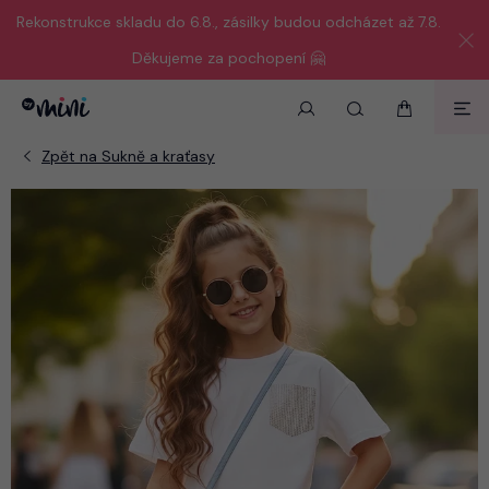
Rekonstrukce skladu do 6.8., zásilky budou odcházet až 7.8.
Děkujeme za pochopení 🤗