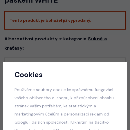
páskem WHITE
Tento produkt je bohužel již vyprodaný.
Alternativní produkty z kategorie
Sukně a
kraťasy
:
Squishy dumplings LIFE letní set
Cookies
skladem
100 Kč
Používáme soubory cookie ke správnému fungování
vašeho oblíbeného e-shopu, k přizpůsobení obsahu
stránek vašim potřebám, ke statistickým a
marketingovým účelům a personalizaci reklam od
ALO mikina + sukně pudder pink
Googlu
i dalších společností. Kliknutím na tlačítko
skladem