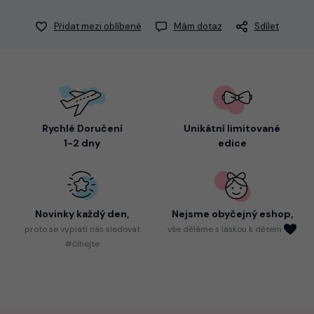
Přidat mezi oblíbené
Mám dotaz
Sdílet
Rychlé Doručení
Unikátní limitované
1-2 dny
edice
Novinky každý den,
Nejsme
obyčejný eshop,
proto
se vyplatí nás sledovat
vše děláme s láskou k dětem
#číhejte