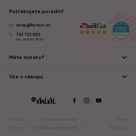
Potřebujete poradit?
shop@bymini.cz
723 722 920
(po - pá 9:00 - 16:00)
Máte dotazy?
Vše o nákupu
© 2026
Nastavení cookies
Shop
bymini.cz
Nahlásit závadný obsah
by
wpj.cz