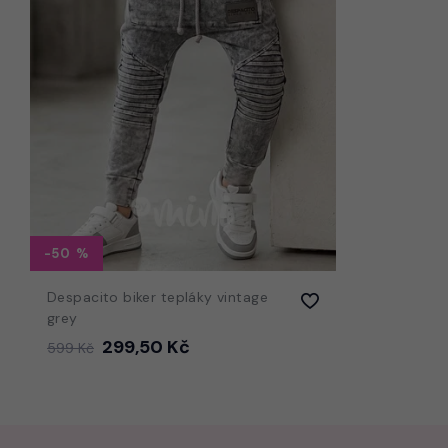
-50
Despacito biker tepláky vintage
grey
299,50 Kč
599 Kč