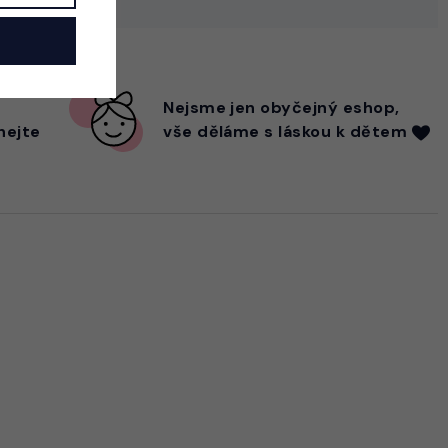
Nejsme
jen
obyčejný eshop,
hejte
vše děláme s láskou k dětem