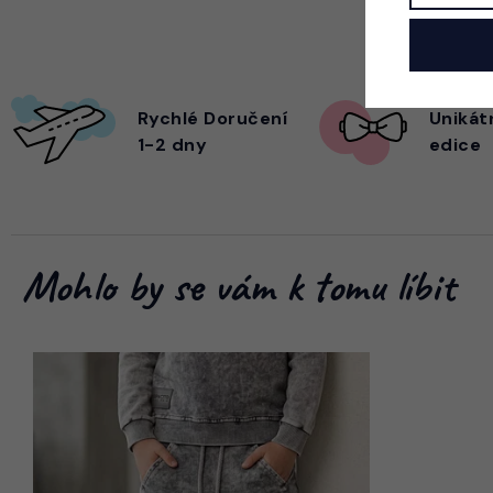
Rychlé Doručení
Unikát
1-2 dny
edice
Mohlo by se vám k tomu líbit