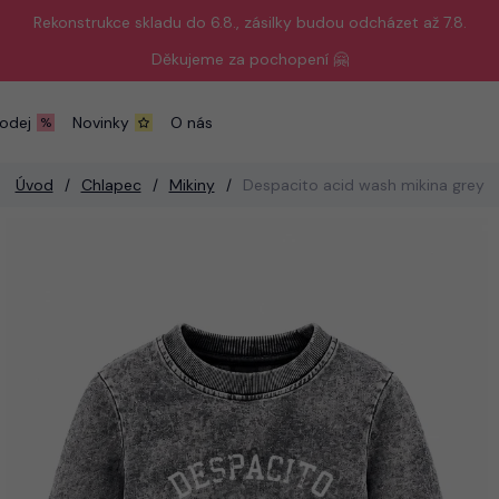
Rekonstrukce skladu do 6.8., zásilky budou odcházet až 7.8.
Děkujeme za pochopení 🤗
odej
Novinky
O nás
Úvod
Chlapec
Mikiny
Despacito acid wash mikina grey