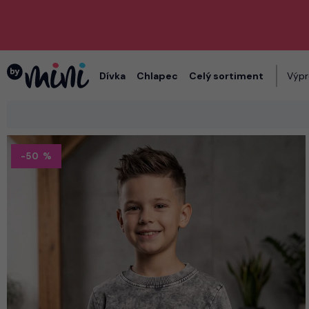
Dívka
Chlapec
Celý sortiment
Výpr
-50