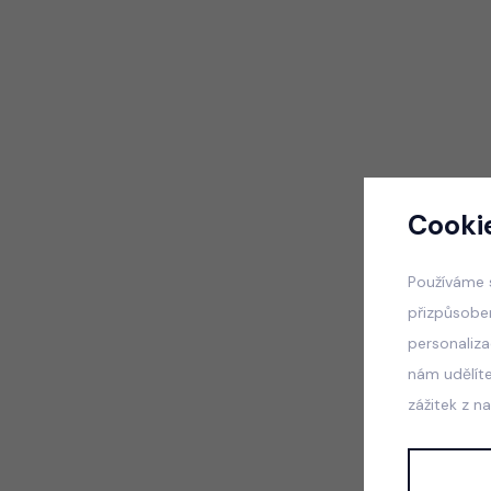
Cooki
Používáme 
přizpůsobe
personaliz
nám udělít
zážitek z n