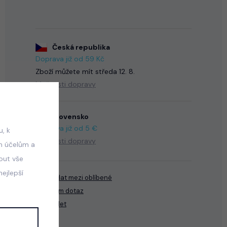
Česká republika
Doprava již od 59 Kč
Zboží můžete mít
středa 12. 8.
Možnosti dopravy
Slovensko
Doprava již od 5 €
, k
Možnosti dopravy
m účelům a
mout vše
ejlepší
Přidat mezi oblíbené
Mám dotaz
Sdílet