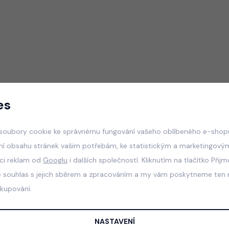
es
soubory cookie ke správnému fungování vašeho oblíbeného e-shopu
ní obsahu stránek vašim potřebám, ke statistickým a marketingový
aci reklam od
Googlu
i dalších společností. Kliknutím na tlačítko Přij
e souhlas s jejich sběrem a zpracováním a my vám poskytneme ten n
akupování.
NASTAVENÍ