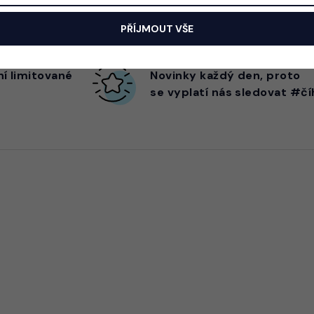
PŘÍJMOUT VŠE
ní limitované
Novinky každý den,
proto
se vyplatí nás sledovat #čí