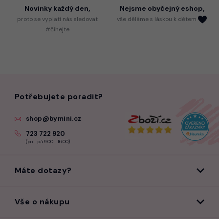
Novinky každý den,
Nejsme
obyčejný eshop,
proto
se vyplatí nás sledovat
vše děláme s láskou k dětem
#číhejte
Potřebujete poradit?
shop@bymini.cz
723 722 920
(po - pá 9:00 - 16:00)
Máte dotazy?
Vše o nákupu