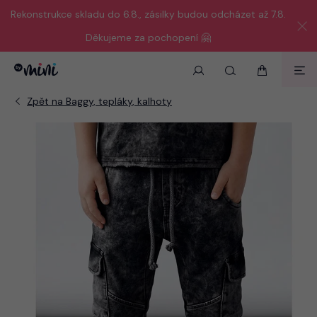
Rekonstrukce skladu do 6.8., zásilky budou odcházet až 7.8.
Děkujeme za pochopení 🤗