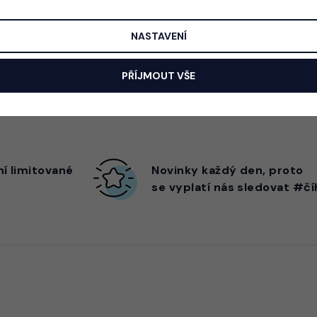
NASTAVENÍ
PŘÍJMOUT VŠE
ní limitované
Novinky každý den,
proto
se vyplatí nás sledovat #čí