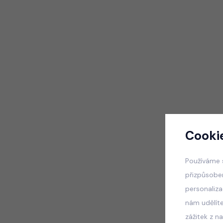
Cooki
Používáme 
přizpůsobe
personaliz
nám udělít
zážitek z n