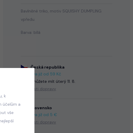
Bavlněné triko, motiv SQUISHY DUMPLING
vpředu.
Barva: bílá
Česká republika
Doprava již od 59 Kč
Zboží můžete mít
úterý 11. 8.
Možnosti dopravy
, k
m účelům a
Slovensko
mout vše
Doprava již od 5 €
ejlepší
Možnosti dopravy