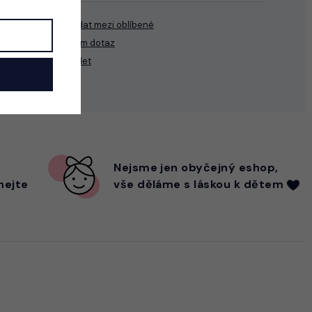
Přidat mezi oblíbené
Mám dotaz
Sdílet
Nejsme
jen
obyčejný eshop,
hejte
vše děláme s láskou k dětem