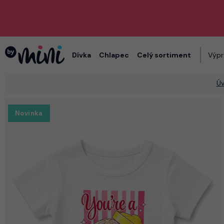
Dívka
Chlapec
Celý sortiment
Výpr
Ú
Novinka