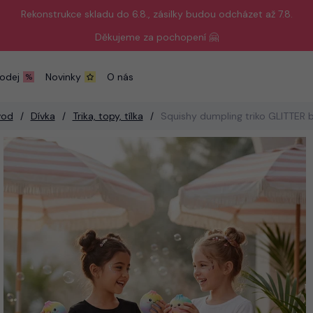
Rekonstrukce skladu do 6.8., zásilky budou odcházet až 7.8.
Děkujeme za pochopení 🤗
odej
Novinky
O nás
vod
Dívka
Trika, topy, tílka
Squishy dumpling triko GLITTER b