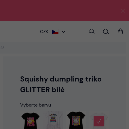
HLEDAT
CZK
ílé
Squishy dumpling triko
GLITTER bílé
Vyberte barvu