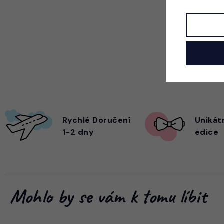
Rychlé Doručení
Unikát
1-2 dny
edice
Mohlo by se vám k tomu líbit