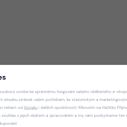
es
soubory cookie ke správnému fungování vašeho oblíbeného e-shopu
ní obsahu stránek vašim potřebám, ke statistickým a marketingový
aci reklam od
Googlu
i dalších společností. Kliknutím na tlačítko Přij
e souhlas s jejich sběrem a zpracováním a my vám poskytneme ten n
akupování.