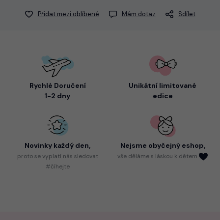
Přidat mezi oblíbené
Mám dotaz
Sdílet
Rychlé Doručení
Unikátní limitované
1-2 dny
edice
Novinky každý den,
Nejsme
obyčejný eshop,
proto
se vyplatí nás sledovat
vše děláme s láskou k dětem
#číhejte