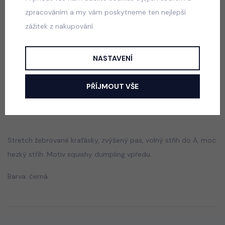
zpracováním a my vám poskytneme ten nejlepší
zážitek z nakupování.
School sako + sukně blue
skladem
NASTAVENÍ
690 Kč
PŘÍJMOUT VŠE
Popis
Jak vybrat správnou velikost?
Stretch žebrované kraťásky, zvýšený pas, volný střih do A, moc
hezký střih. Motiv squishy dumpling vpředu.
Barva: černá