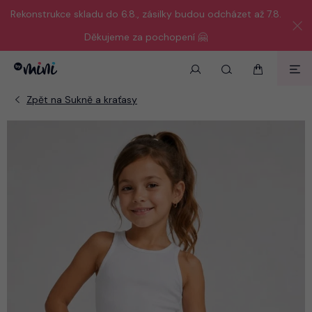
Rekonstrukce skladu do 6.8., zásilky budou odcházet až 7.8.
Děkujeme za pochopení 🤗