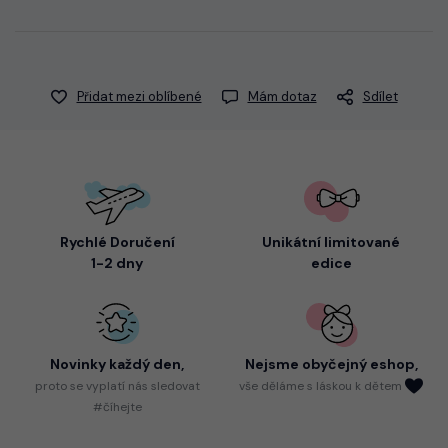
Přidat mezi oblíbené
Mám dotaz
Sdílet
Rychlé Doručení
Unikátní limitované
1-2 dny
edice
Novinky každý den,
Nejsme
obyčejný eshop,
proto
se vyplatí nás sledovat
vše děláme s láskou k dětem
#číhejte