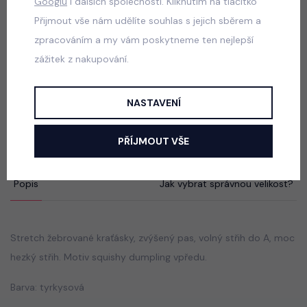
Googlu
i dalších společností. Kliknutím na tlačítko
skladem
Přijmout vše nám udělíte souhlas s jejich sběrem a
100 Kč
zpracováním a my vám poskytneme ten nejlepší
zážitek z nakupování.
ALO mikina + sukně pudder pink
NASTAVENÍ
skladem
590 Kč
PŘÍJMOUT VŠE
Popis
Jak vybrat správnou velikost?
Stretch žebrované kraťásky, zvýšený pas, volný střih do A, moc
hezký střih. Motiv squishy dumpling vpředu.
Barva: tyrkysová