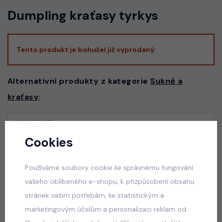
Dumpling kraťasy tyrkys
Tento produkt je bohužel již vyprodaný.
Alternativní produkty z kategorie
Sukně a
kraťasy
:
Panthera letní overal modrý
Cookies
skladem
175 Kč
Používáme soubory cookie ke správnému fungování
vašeho oblíbeného e-shopu, k přizpůsobení obsahu
stránek vašim potřebám, ke statistickým a
marketingovým účelům a personalizaci reklam od
Squishy dumplings LIFE letní set