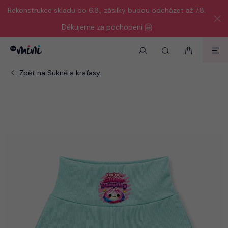
Rekonstrukce skladu do 6.8., zásilky budou odcházet až 7.8.
Děkujeme za pochopení 🤗