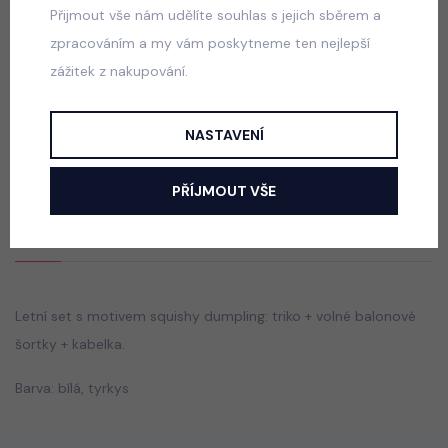
599 Kč
Přijmout vše nám udělíte souhlas s jejich sběrem a
zpracováním a my vám poskytneme ten nejlepší
zážitek z nakupování.
Squishy dumpling soft velur souprava černá
skladem
NASTAVENÍ
499 Kč
PŘÍJMOUT VŠE
Popis
Jak vybrat správnou velikost?
Letní set s motivem squishy dumpling: triko + volné balonové
šortky + kabelka.
Barva: bílá, tyrkys