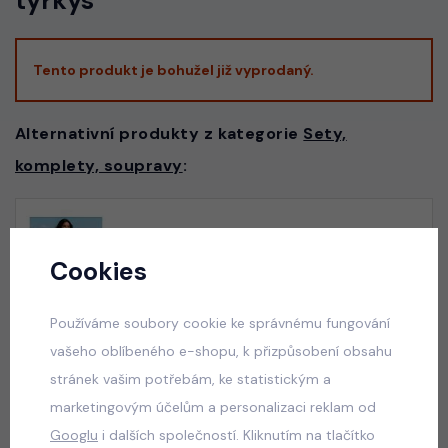
tyrkys
Tento produkt je bohužel již vyprodaný.
Alternativní produkty z kategorie
Sety,
komplety, soupravy
:
Vacay mode pompon letní beach set bílý
Cookies
skladem
50 Kč
Používáme soubory cookie ke správnému fungování
vašeho oblíbeného e-shopu, k přizpůsobení obsahu
stránek vašim potřebám, ke statistickým a
Graphite streetwear souprava
marketingovým účelům a personalizaci reklam od
skladem
Googlu
i dalších společností. Kliknutím na tlačítko