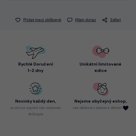
Přidat mezi oblíbené
Mám dotaz
Sdílet
Rychlé Doručení
Unikátní limitované
1-2 dny
edice
Novinky každý den,
Nejsme
obyčejný eshop,
proto
se vyplatí nás sledovat
vše děláme s láskou k dětem
#číhejte