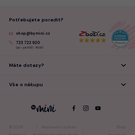
Potřebujete poradit?
shop@bymini.cz
723 722 920
(po - pá 9:00 - 16:00)
Máte dotazy?
Vše o nákupu
© 2026
Nastavení cookies
Shop
bymini.cz
Nahlásit závadný obsah
by
wpj.cz