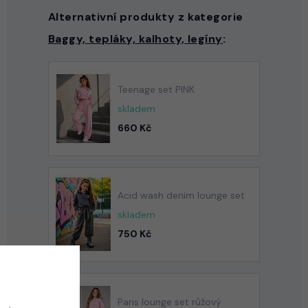
Alternativní produkty z kategorie
Baggy, tepláky, kalhoty, legíny
:
Teenage set PINK
skladem
660 Kč
Acid wash denim lounge set
skladem
750 Kč
Paris lounge set růžový