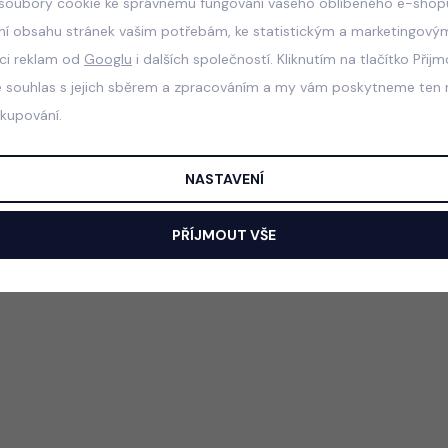
soubory cookie ke správnému fungování vašeho oblíbeného e-shopu
ní obsahu stránek vašim potřebám, ke statistickým a marketingový
aci reklam od
Googlu
i dalších společností. Kliknutím na tlačítko Přij
e souhlas s jejich sběrem a zpracováním a my vám poskytneme ten n
akupování.
NASTAVENÍ
PŘÍJMOUT VŠE