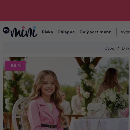
Dívka
Chlapec
Celý sortiment
Výpr
Úvod
Dívk
-85