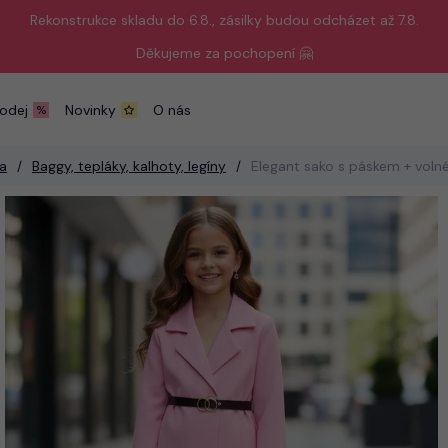
Rekonstrukce skladu do 6.8., zásilky budou odcházet až 7.8.
Děkujeme za pochopení 🤗
odej
Novinky
O nás
a
Baggy, tepláky, kalhoty, legíny
Elegant sako s páskem + volné