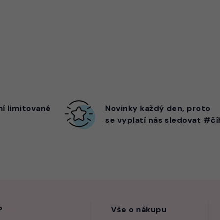
ní limitované
Novinky každý den,
proto
se vyplatí nás sledovat #čí
?
Vše o nákupu