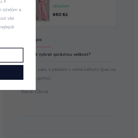
, k
skladem
m účelům a
660 Kč
mout vše
ejlepší
Popis
Jak vybrat správnou velikost?
Elegant sako s páskem + volné kalhoty (pas na
stretch gumu).
Barva: růžová