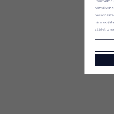
Používáme 
přizpůsobe
personaliz
nám udělít
zážitek z n