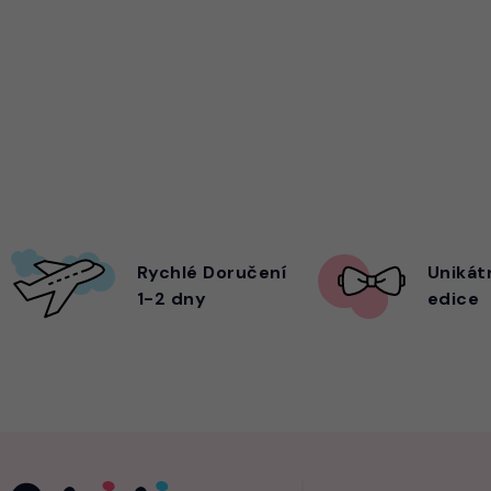
Rychlé Doručení
Unikát
1-2 dny
edice