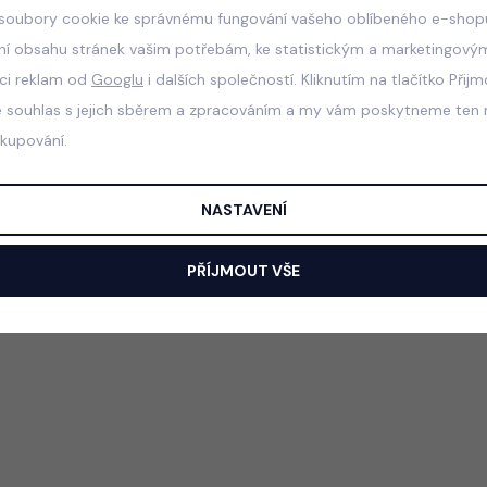
soubory cookie ke správnému fungování vašeho oblíbeného e-shopu
ní obsahu stránek vašim potřebám, ke statistickým a marketingový
aci reklam od
Googlu
i dalších společností. Kliknutím na tlačítko Přij
e souhlas s jejich sběrem a zpracováním a my vám poskytneme ten n
akupování.
NASTAVENÍ
PŘÍJMOUT VŠE