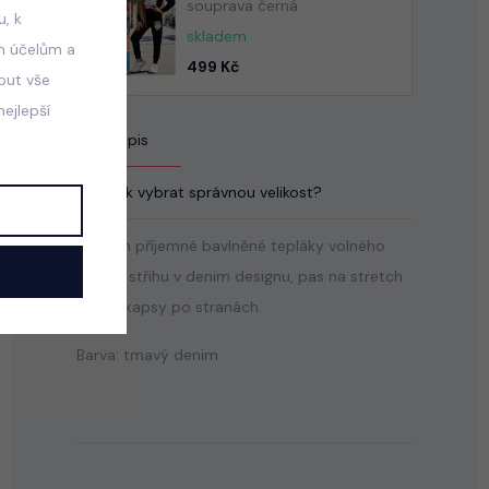
souprava černá
, k
skladem
m účelům a
499 Kč
mout vše
ejlepší
Popis
Jak vybrat správnou velikost?
Stretch příjemné bavlněné tepláky volného
lounge střihu v denim designu, pas na stretch
gumu, kapsy po stranách.
Barva: tmavý denim