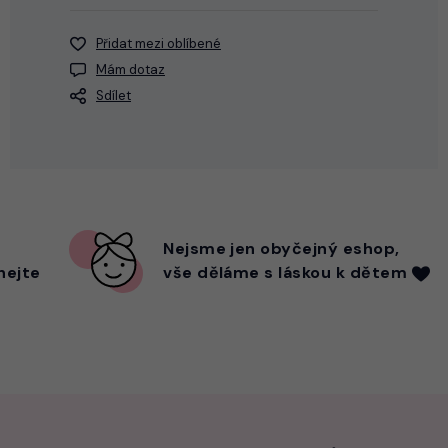
Přidat mezi oblíbené
Mám dotaz
Sdílet
Nejsme
jen
obyčejný eshop,
hejte
vše děláme s láskou k dětem