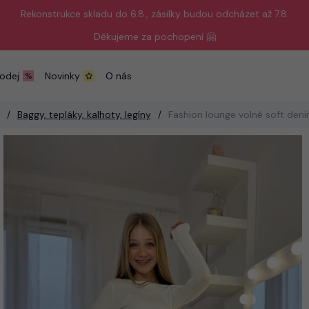
Rekonstrukce skladu do 6.8., zásilky budou odcházet až 7.8.
Děkujeme za pochopení 🤗
odej
Novinky
O nás
Baggy, tepláky, kalhoty, legíny
Fashion lounge volné soft deni