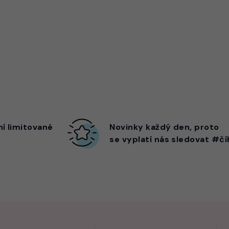
ní limitované
Novinky každý den,
proto
se vyplatí nás sledovat #čí