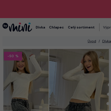
Dívka
Chlapec
Celý sortiment
Výpr
Úvod
Dívka
-50