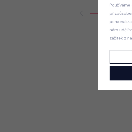
Používáme 
přizpůsobe
personaliz
nám udělít
zážitek z n