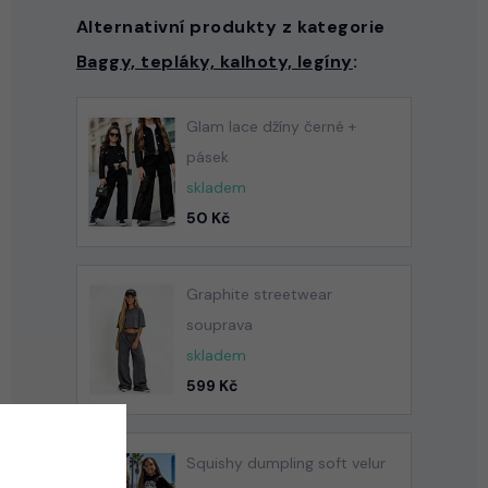
Alternativní produkty z kategorie
Baggy, tepláky, kalhoty, legíny
:
Glam lace džíny černé +
pásek
skladem
50 Kč
Graphite streetwear
souprava
skladem
599 Kč
Squishy dumpling soft velur