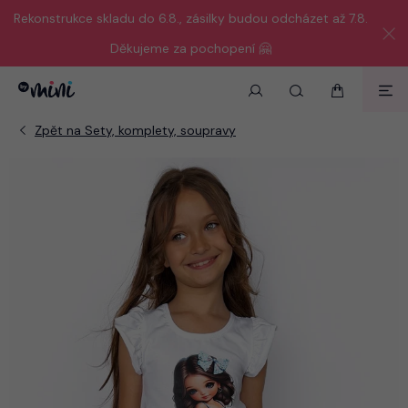
Rekonstrukce skladu do 6.8., zásilky budou odcházet až 7.8.
Děkujeme za pochopení 🤗