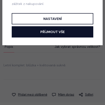
zážitek z nakupování.
67 streetwear souprava
NASTAVENÍ
skladem
699 Kč
PŘÍJMOUT VŠE
Popis
Jak vybrat správnou velikost?
Letní komplet: blůzka + květovaná sukně.
Přidat mezi oblíbené
Mám dotaz
Sdílet