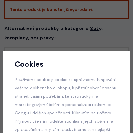
Tento produkt je bohužel již vyprodaný.
Alternativní produkty z kategorie
Sety,
komplety, soupravy
:
Graphite streetwear souprava
Cookies
skladem
599 Kč
Používáme soubory cookie ke správnému fungování
vašeho oblíbeného e-shopu, k přizpůsobení obsahu
stránek vašim potřebám, ke statistickým a
marketingovým účelům a personalizaci reklam od
Teenage set PINK
Googlu
i dalších společností. Kliknutím na tlačítko
skladem
Přijmout vše nám udělíte souhlas s jejich sběrem a
660 Kč
zpracováním a my vám poskytneme ten nejlepší