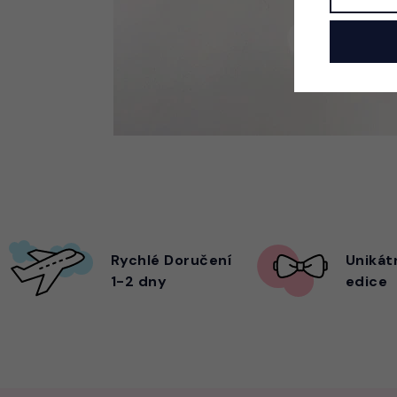
Rychlé Doručení
Unikát
1-2 dny
edice