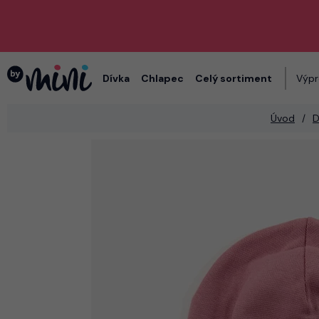
Dívka
Chlapec
Celý sortiment
Výpr
Úvod
D