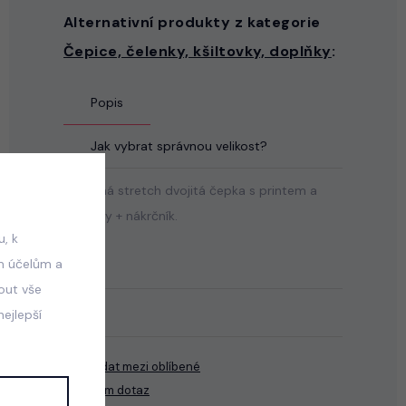
Alternativní produkty z kategorie
Čepice, čelenky, kšiltovky, doplňky
:
Popis
Jak vybrat správnou velikost?
Příjemná stretch dvojitá čepka s printem a
kamínky + nákrčník.
, k
m účelům a
mout vše
ejlepší
Přidat mezi oblíbené
Mám dotaz