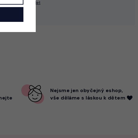
Sdílet
Nejsme
jen
obyčejný eshop,
hejte
vše děláme s láskou k dětem