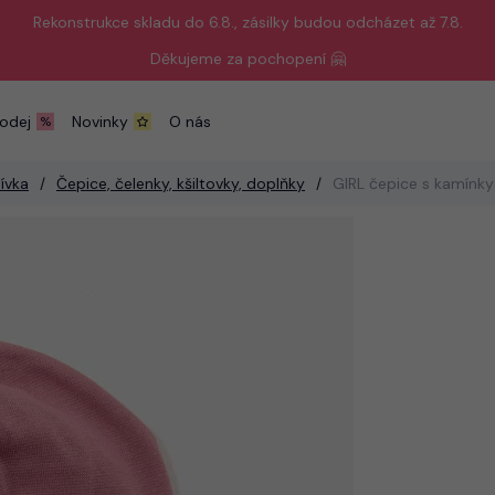
Rekonstrukce skladu do 6.8., zásilky budou odcházet až 7.8.
Děkujeme za pochopení 🤗
odej
Novinky
O nás
ívka
Čepice, čelenky, kšiltovky, doplňky
GIRL čepice s kamínky