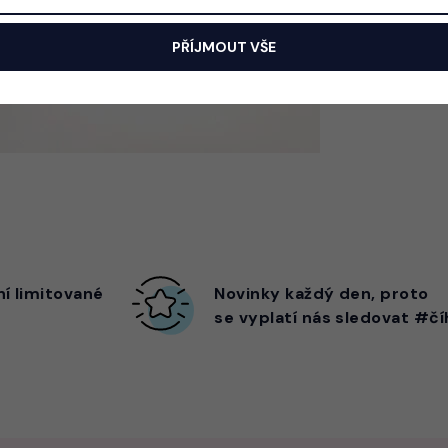
PŘÍJMOUT VŠE
ní limitované
Novinky každý den,
proto
se vyplatí nás sledovat #čí