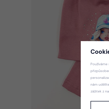
Cooki
Používáme 
přizpůsobe
personaliz
nám udělít
zážitek z n