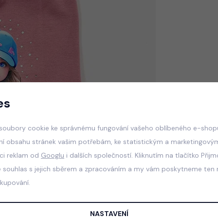
es
soubory cookie ke správnému fungování vašeho oblíbeného e-shopu
ní obsahu stránek vašim potřebám, ke statistickým a marketingový
aci reklam od
Googlu
i dalších společností. Kliknutím na tlačítko Přij
e souhlas s jejich sběrem a zpracováním a my vám poskytneme ten n
akupování.
NASTAVENÍ