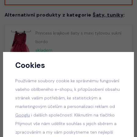
Alternativní produkty z kategorie
Šaty, tuniky
:
Princess krajkové šaty s maxi tylovou sukní
bordo
skladem
650 Kč
Cookies
Princess krajkové šaty s maxi tylovou sukní
Používáme soubory cookie ke správnému fungování
růžové
vašeho oblíbeného e-shopu, k přizpůsobení obsahu
skladem
stránek vašim potřebám, ke statistickým a
690 Kč
marketingovým účelům a personalizaci reklam od
Googlu
i dalších společností. Kliknutím na tlačítko
Přijmout vše nám udělíte souhlas s jejich sběrem a
Princess krajkové šaty s maxi tylovou sukní
zpracováním a my vám poskytneme ten nejlepší
bílé