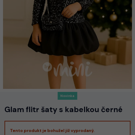
Novinka
Glam flitr šaty s kabelkou černé
Tento produkt je bohužel již vyprodaný.