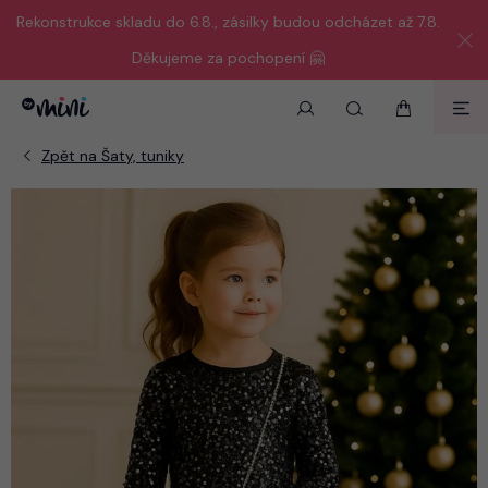
Rekonstrukce skladu do 6.8., zásilky budou odcházet až 7.8.
Děkujeme za pochopení 🤗