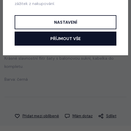
zážitek z nakupování.
skladem
650 Kč
NASTAVENÍ
Popis
Jak vybrat správnou velikost?
PŘÍJMOUT VŠE
Krásné slavnostní flitr šaty s balonovou sukní, kabelka do
kompletu.
Barva: černá
Přidat mezi oblíbené
Mám dotaz
Sdílet