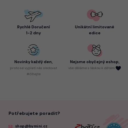
Rychlé Doručení
Unikátní limitované
1-2 dny
edice
Novinky každý den,
Nejsme
obyčejný eshop,
proto
se vyplatí nás sledovat
vše děláme s láskou k dětem
#číhejte
Potřebujete poradit?
shop@bymini.cz