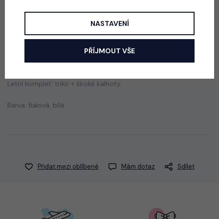
499 Kč
NASTAVENÍ
Popis
Jak vybrat správnou velikost?
PŘÍJMOUT VŠE
Letní komplet: triko + široké kalhoty.
Barva: fialová, bílá
Přidat mezi oblíbené
Mám dotaz
Sdílet