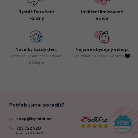
Rychlé Doručení
Unikátní limitované
1-2 dny
edice
Novinky každý den,
Nejsme
obyčejný eshop,
proto
se vyplatí nás sledovat
vše děláme s láskou k dětem
#číhejte
Potřebujete poradit?
shop@bymini.cz
723 722 920
(po - pá 9:00 - 16:00)