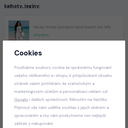
kalhoty, legíny
:
Vacay mode pompon letní beach set bílý
skladem
50 Kč
Cookies
Používáme soubory cookie ke správnému fungování
Squishy dumpling soft velur souprava černá
vašeho oblíbeného e-shopu, k přizpůsobení obsahu
skladem
stránek vašim potřebám, ke statistickým a
499 Kč
marketingovým účelům a personalizaci reklam od
Googlu
i dalších společností. Kliknutím na tlačítko
Přijmout vše nám udělíte souhlas s jejich sběrem a
Squishy dumpling soft velur souprava modrá
zpracováním a my vám poskytneme ten nejlepší
skladem
zážitek z nakupování.