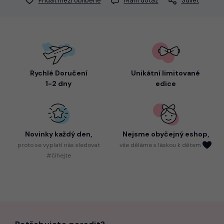
Přidat mezi oblíbené
Mám dotaz
Sdílet
Rychlé Doručení
Unikátní limitované
1-2 dny
edice
Novinky každý den,
Nejsme
obyčejný eshop,
proto
se vyplatí nás sledovat
vše děláme s láskou k dětem
#číhejte