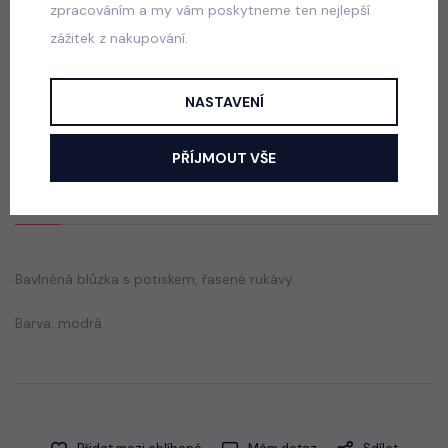
zpracováním a my vám poskytneme ten nejlepší
zážitek z nakupování.
Nebeská blůzka s nadýchanými rukávy
skladem
NASTAVENÍ
165 Kč
PŘÍJMOUT VŠE
Popis
Jak vybrat správnou velikost?
Bavlněná blůzka s potiskem, řasené rukávy.
Barva: modrá