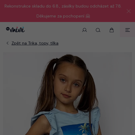
Rekonstrukce skladu do 6.8., zásilky budou odcházet až 7.8.
Děkujeme za pochopení 🤗