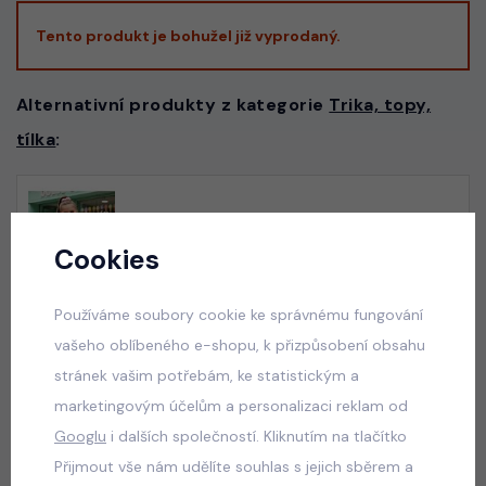
Tento produkt je bohužel již vyprodaný.
Alternativní produkty z kategorie
Trika, topy,
tílka
:
Blůzka posetá kamínky s broží PINK
skladem
Cookies
165 Kč
Používáme soubory cookie ke správnému fungování
vašeho oblíbeného e-shopu, k přizpůsobení obsahu
stránek vašim potřebám, ke statistickým a
Velikonoční HUNTRIX triko černé
marketingovým účelům a personalizaci reklam od
skladem
Googlu
i dalších společností. Kliknutím na tlačítko
50 Kč
Přijmout vše nám udělíte souhlas s jejich sběrem a