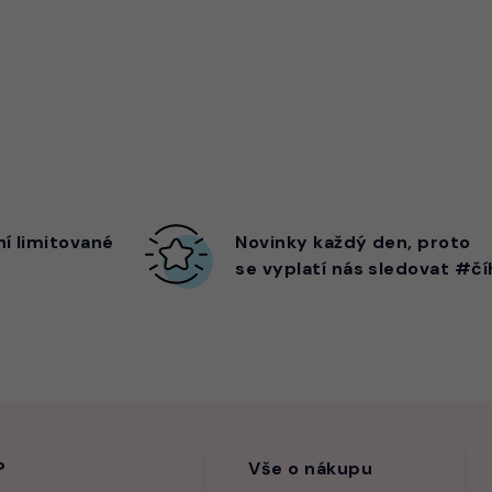
ní limitované
Novinky každý den,
proto
se vyplatí nás sledovat #čí
?
Vše o nákupu