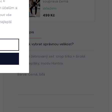
, k
souprava černá
m účelům a
skladem
mout vše
499 Kč
ejlepší
Popis
Jak vybrat správnou velikost?
Stretch žebrovaný set: crop triko + široké
volné tepláky, motiv Huntrix.
Barva: černá, bílá