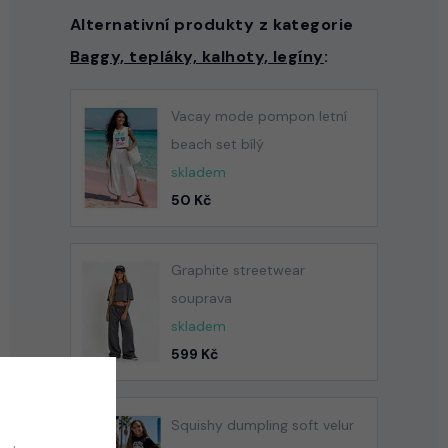
Alternativní produkty z kategorie
Baggy, tepláky, kalhoty, legíny
:
Vacay mode pompon letní
beach set bílý
skladem
50 Kč
Graphite streetwear
souprava
skladem
599 Kč
Squishy dumpling soft velur