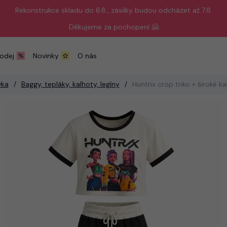
Rekonstrukce skladu do 6.8., zásilky budou odcházet až 7.8.
Děkujeme za pochopení 🤗
odej
Novinky
O nás
vka
Baggy, tepláky, kalhoty, legíny
Huntrix crop triko + široké k