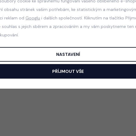
soubory cookie ke správnému fungování vašeho oblíbeného e-shopu
ní obsahu stránek vašim potřebám, ke statistickým a marketingový
aci reklam od
Googlu
i dalších společností. Kliknutím na tlačítko Přij
e souhlas s jejich sběrem a zpracováním a my vám poskytneme ten n
akupování.
NASTAVENÍ
PŘÍJMOUT VŠE