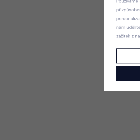
Používáme 
přizpůsobe
personaliz
nám udělít
zážitek z n