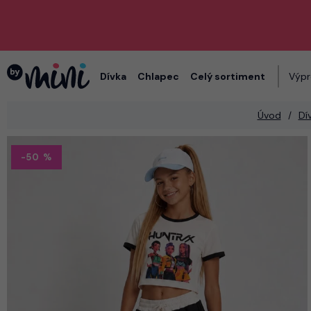
Dívka
Chlapec
Celý sortiment
Výpr
Úvod
Dí
-50