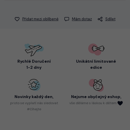
Přidat mezi oblíbené
Mám dotaz
Sdílet
Rychlé Doručení
Unikátní limitované
1-2 dny
edice
Novinky každý den,
Nejsme
obyčejný eshop,
proto
se vyplatí nás sledovat
vše děláme s láskou k dětem
#číhejte