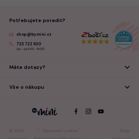
Potřebujete poradit?
shop@bymini.cz
723 722 920
(po - pá 9:00 - 16:00)
Máte dotazy?
Vše o nákupu
© 2026
Nastavení cookies
Shop
bymini.cz
Nahlásit závadný obsah
by
wpj.cz