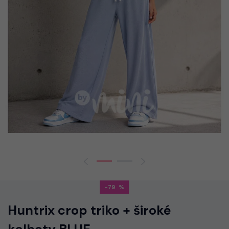
-79
Huntrix crop triko + široké