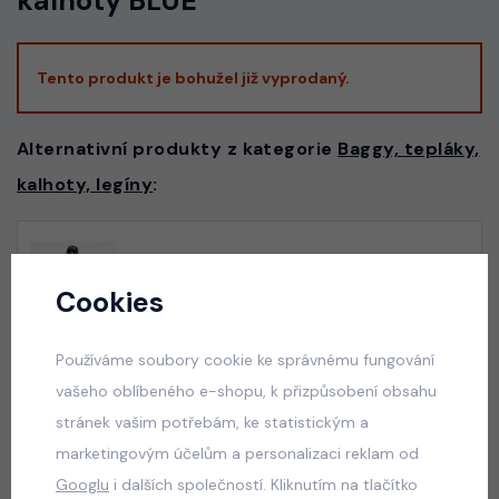
kalhoty BLUE
Tento produkt je bohužel již vyprodaný.
Alternativní produkty z kategorie
Baggy, tepláky,
kalhoty, legíny
:
Graphite streetwear souprava
Cookies
skladem
599 Kč
Používáme soubory cookie ke správnému fungování
vašeho oblíbeného e-shopu, k přizpůsobení obsahu
stránek vašim potřebám, ke statistickým a
Squishy dumpling soft velur souprava černá
marketingovým účelům a personalizaci reklam od
skladem
Googlu
i dalších společností. Kliknutím na tlačítko