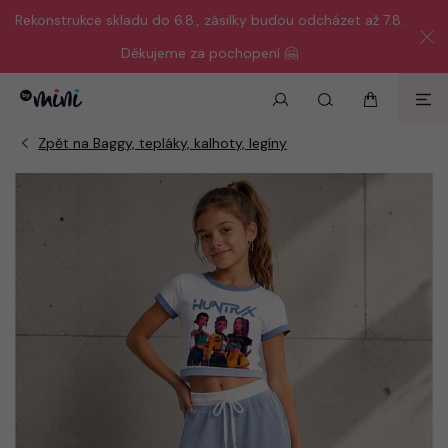
Rekonstrukce skladu do 6.8., zásilky budou odcházet až 7.8.
Děkujeme za pochopení 🤗