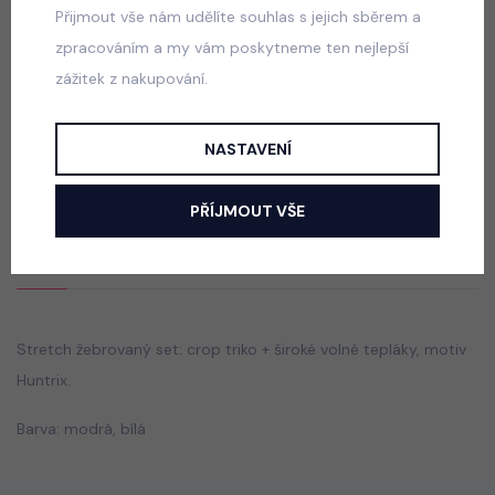
499 Kč
Přijmout vše nám udělíte souhlas s jejich sběrem a
zpracováním a my vám poskytneme ten nejlepší
zážitek z nakupování.
Squishy dumpling soft velur souprava modrá
skladem
NASTAVENÍ
499 Kč
PŘÍJMOUT VŠE
Popis
Jak vybrat správnou velikost?
Stretch žebrovaný set: crop triko + široké volné tepláky, motiv
Huntrix.
Barva: modrá, bílá