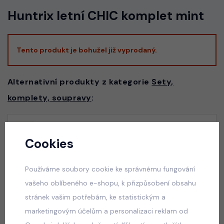
Huntrix letní CHIC komplet mint
Tento produkt je bohužel již vyprodaný.
Alternativní produkty z kategorie
Sety,
komplety, soupravy
:
Vacay mode pompon letní beach set bílý
Cookies
skladem
50 Kč
Používáme soubory cookie ke správnému fungování
vašeho oblíbeného e-shopu, k přizpůsobení obsahu
stránek vašim potřebám, ke statistickým a
marketingovým účelům a personalizaci reklam od
Graphite streetwear souprava