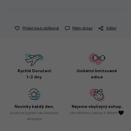
Přidat mezi oblíbené
Mám dotaz
Sdílet
Rychlé Doručení
Unikátní limitované
1-2 dny
edice
Novinky každý den,
Nejsme
obyčejný eshop,
proto
se vyplatí nás sledovat
vše děláme s láskou k dětem
#číhejte