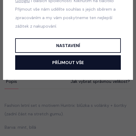
Googlu
i dalších společností. Kliknutím na tlačítko
skladem
Přijmout vše nám udělíte souhlas s jejich sběrem a
599 Kč
zpracováním a my vám poskytneme ten nejlepší
zážitek z nakupování.
Squishy dumpling soft velur souprava černá
NASTAVENÍ
skladem
499 Kč
PŘÍJMOUT VŠE
Popis
Jak vybrat správnou velikost?
Fashion letní set s motivem Huntrix: blůzka s volánky + šortky
(zadní část na stretch gumu).
Barva: mint, bílá