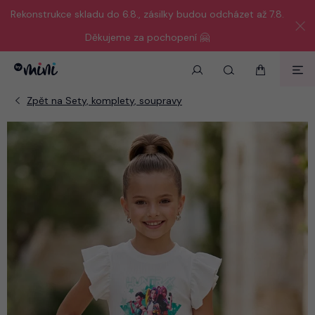
Rekonstrukce skladu do 6.8., zásilky budou odcházet až 7.8.
Děkujeme za pochopení 🤗