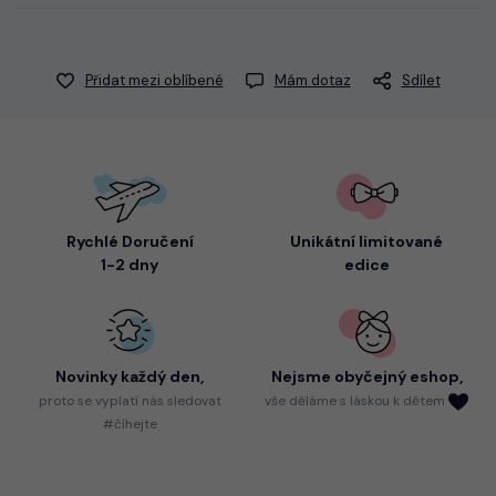
Přidat mezi oblíbené
Mám dotaz
Sdílet
Rychlé Doručení
Unikátní limitované
1-2 dny
edice
Novinky každý den,
Nejsme
obyčejný eshop,
proto
se vyplatí nás sledovat
vše děláme s láskou k dětem
#číhejte