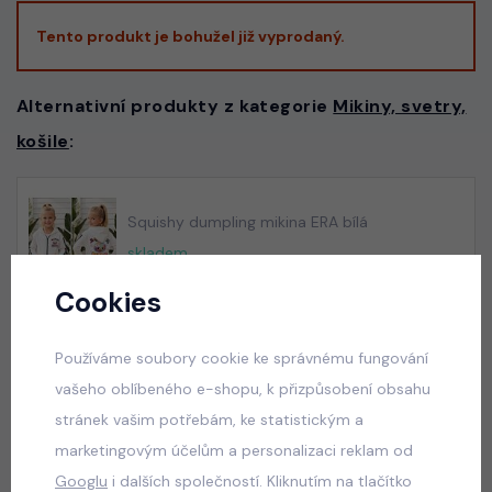
Tento produkt je bohužel již vyprodaný.
Alternativní produkty z kategorie
Mikiny, svetry,
košile
:
Squishy dumpling mikina ERA bílá
skladem
529 Kč
Cookies
Používáme soubory cookie ke správnému fungování
vašeho oblíbeného e-shopu, k přizpůsobení obsahu
Squishy dumpling mikina ERA tmavě růžová
stránek vašim potřebám, ke statistickým a
skladem
marketingovým účelům a personalizaci reklam od
529 Kč
Googlu
i dalších společností. Kliknutím na tlačítko