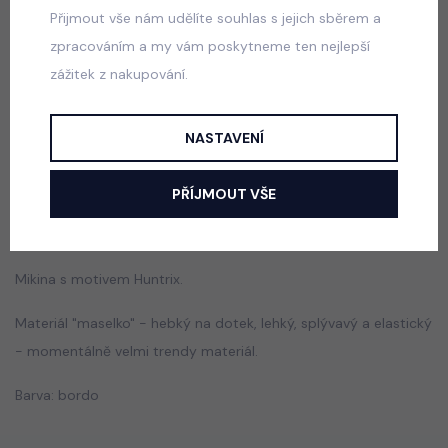
Přijmout vše nám udělíte souhlas s jejich sběrem a
zpracováním a my vám poskytneme ten nejlepší
Squishy dumpling soft velur souprava černá
zážitek z nakupování.
skladem
499 Kč
NASTAVENÍ
PŘÍJMOUT VŠE
Popis
Jak vybrat správnou velikost?
Mikina s motivem Huntrix.
Materiál "maselko" - hebký na dotek, lehký, splývavý a elastický
- momentálně velmi trendy materiál.
Barva: bordo