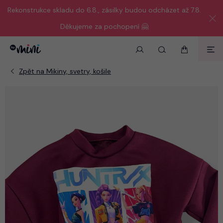
Rekonstrukce skladu do 6.8., zásilky budou odcházet až 7.8.
Děkujeme za pochopení 🤗