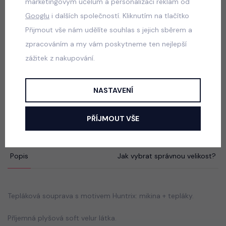
marketingovým účelům a personalizaci reklam od
Squishy dumpling mikina ERA tmavě růžová
Googlu
i dalších společností. Kliknutím na tlačítko
skladem
Přijmout vše nám udělíte souhlas s jejich sběrem a
529 Kč
zpracováním a my vám poskytneme ten nejlepší
zážitek z nakupování.
Squishy dumpling soft velur souprava černá
NASTAVENÍ
skladem
499 Kč
PŘÍJMOUT VŠE
Popis
Jak vybrat správnou velikost?
Tepláková souprava s motivem Huntrix: mikina + tepláky.
Příjemná plyšová soft velur látka.