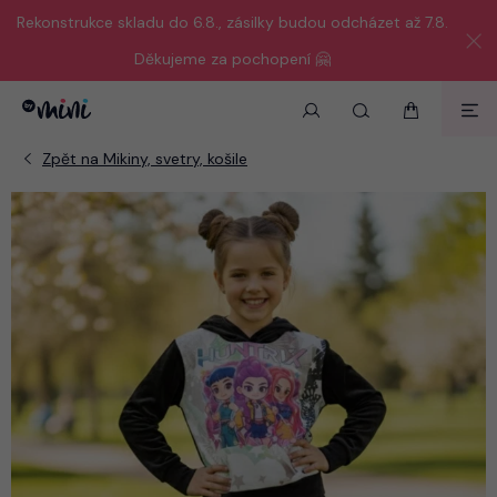
Rekonstrukce skladu do 6.8., zásilky budou odcházet až 7.8.
Děkujeme za pochopení 🤗