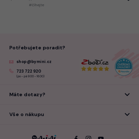
#číhejte
Potřebujete poradit?
shop@bymini.cz
723 722 920
(po - pá 9:00 - 16:00)
Máte dotazy?
Vše o nákupu