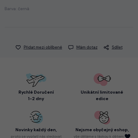
Barva: černá
Přidat mezi oblíbené
Mám dotaz
Sdílet
Rychlé Doručení
Unikátní limitované
1-2 dny
edice
Novinky každý den,
Nejsme
obyčejný eshop,
proto
se vyplatí nás sledovat
vše děláme s láskou k dětem