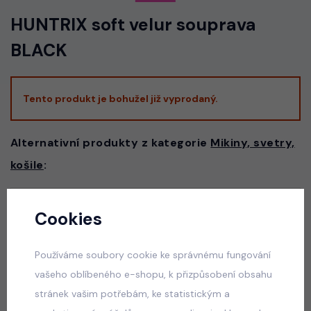
HUNTRIX soft velur souprava
BLACK
Tento produkt je bohužel již vyprodaný.
Alternativní produkty z kategorie
Mikiny, svetry,
košile
:
Cookies
Squishy dumpling mikina ERA bílá
skladem
Používáme soubory cookie ke správnému fungování
529 Kč
vašeho oblíbeného e-shopu, k přizpůsobení obsahu
stránek vašim potřebám, ke statistickým a