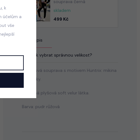
souprava černá
, k
skladem
m účelům a
499 Kč
mout vše
ejlepší
Popis
Jak vybrat správnou velikost?
Tepláková souprava s motivem Huntrix: mikina
+ tepláky.
Příjemná plyšová soft velur látka.
Barva: pudr růžová