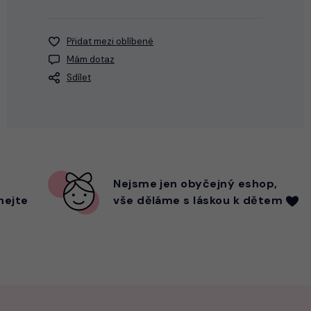
Přidat mezi oblíbené
Mám dotaz
Sdílet
Nejsme
jen
obyčejný eshop,
hejte
vše děláme s láskou k dětem