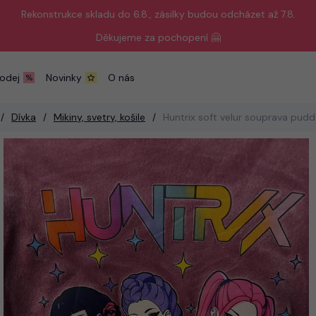
Rekonstrukce skladu do 6.8., zásilky budou odcházet až 7.8.
Děkujeme za pochopení 🤗
odej
Novinky
O nás
Dívka
Mikiny, svetry, košile
Huntrix soft velur souprava pudd