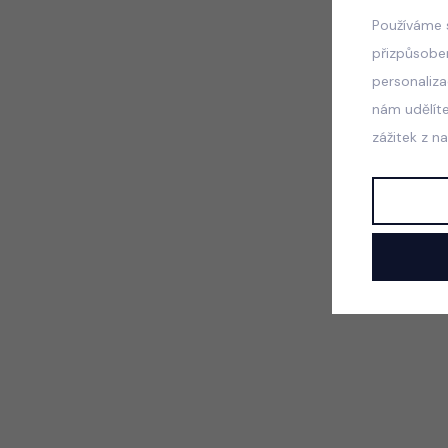
Používáme 
přizpůsobe
personaliz
nám udělít
zážitek z n