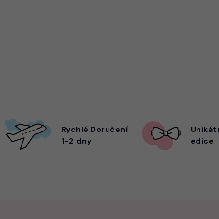
Rychlé Doručení
Unikát
1-2 dny
edice