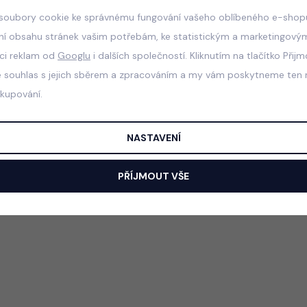
soubory cookie ke správnému fungování vašeho oblíbeného e-shopu
ní obsahu stránek vašim potřebám, ke statistickým a marketingový
aci reklam od
Googlu
i dalších společností. Kliknutím na tlačítko Přij
e souhlas s jejich sběrem a zpracováním a my vám poskytneme ten n
akupování.
NASTAVENÍ
PŘÍJMOUT VŠE