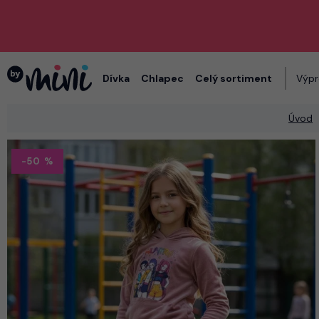
Dívka
Chlapec
Celý sortiment
Výpr
Úvod
-50