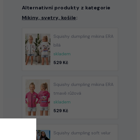
Alternativní produkty z kategorie
Mikiny, svetry, košile
:
Squishy dumpling mikina ERA
bílá
skladem
529 Kč
Squishy dumpling mikina ERA
tmavě růžová
skladem
529 Kč
Squishy dumpling soft velur