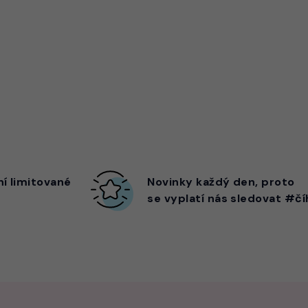
ní limitované
Novinky každý den,
proto
se vyplatí nás sledovat #čí